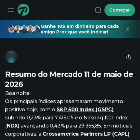
Começar
Ganhe 10$ em dinheiro para cada
amigo Pro+ que você indicar!
Resumo do Mercado 11 de maio de
2026
Boa noite!
Os principais índices apresentaram movimento
positivo hoje, com o
S&P 500 Index (GSPC)
subindo 0,23% para 7.415,05 e o Nasdaq 100 Index
(
NDX
) avançando 0,43% para 29.355,85. Em notícias
corporativas, a
Crossamerica Partners LP (CAPL)