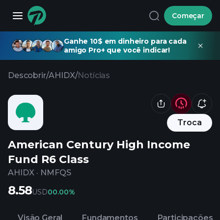
Começar
Ganhe 10$ em dinheiro para cada
amigo Pro+ que você indicar!
Descobrir
/
AHIDX
/
Notícias
Troca
American Century High Income
Fund R6 Class
AHIDX
·
NMFQS
8.58
USD
0
0.00%
Visão Geral
Fundamentos
Participações