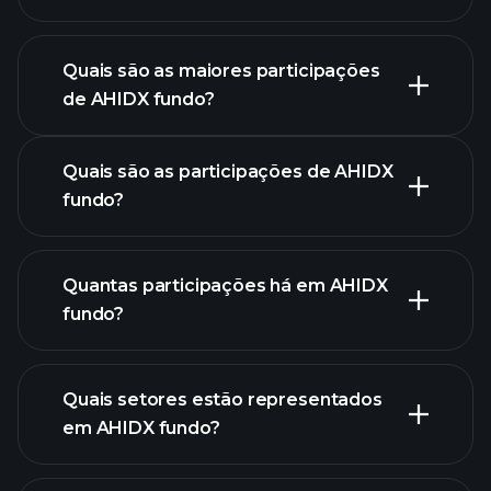
gráfico
avançado
Quais são as maiores participações
de AHIDX fundo?
gráfico de AHIDX fundo
Quais são as participações de AHIDX
fundo?
Quantas participações há em AHIDX
participações
fundo?
participações
Quais setores estão representados
participações
em AHIDX fundo?