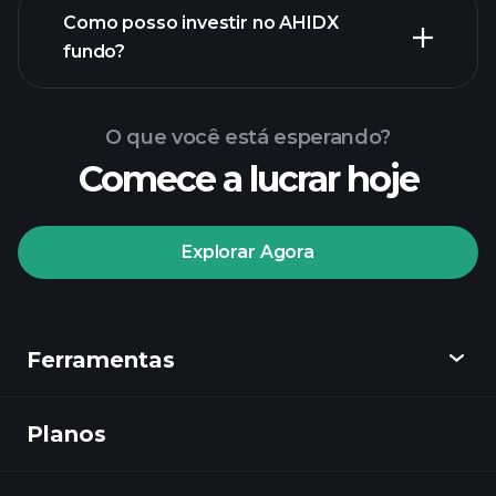
Como posso investir no AHIDX
fundo?
O que você está esperando?
Comece a lucrar hoje
Explorar Agora
Playtrade
Tournaments
corretor
Ferramentas
recomendado
Planos
Descobrir
Playtrade