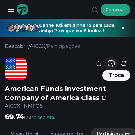
Começar
Ganhe 10$ em dinheiro para cada
amigo Pro+ que você indicar!
Descobrir
/
AICCX
/
Participações
Troca
American Funds Investment
Company of America Class C
AICCX
·
NMFQS
69.74
USD
0.56
0.81%
Visão Geral
Fundamentos
Participações