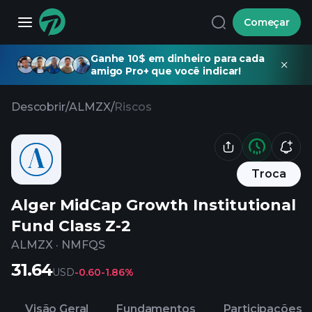
Começar
Ganhe 10$ em dinheiro para cada
amigo Pro+ que você indicar!
Descobrir
/
ALMZX
/
Riscos
Troca
Alger MidCap Growth Institutional
Fund Class Z-2
ALMZX
·
NMFQS
31.64
USD
-0.60
-1.86%
Visão Geral
Fundamentos
Participações