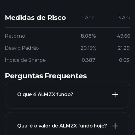
Medidas de Risco
1 Ano
3 Anos
Retorno
8.08%
49.66%
Desvio Padrão
20.15%
21.29%
Índice de Sharpe
0.387
0.634
Perguntas Frequentes
O que é ALMZX fundo?
Qual é o valor de ALMZX fundo hoje?