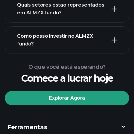
participações
Quais setores estão representados
participações
em ALMZX fundo?
Como posso investir no ALMZX
fundo?
O que você está esperando?
Comece a lucrar hoje
Explorar Agora
Playtrade
Tournaments
corretor
Ferramentas
recomendado