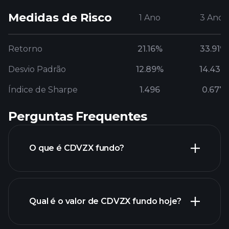
Medidas de Risco
1 Ano
3 Anos
Retorno
21.16%
33.91%
Desvio Padrão
12.89%
14.43%
Índice de Sharpe
1.496
0.677
Perguntas Frequentes
O que é CDVZX fundo?
Qual é o valor de CDVZX fundo hoje?