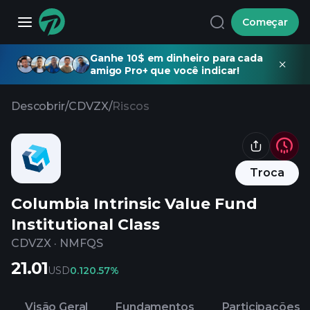
Começar
Ganhe 10$ em dinheiro para cada
amigo Pro+ que você indicar!
Descobrir
/
CDVZX
/
Riscos
Troca
Columbia Intrinsic Value Fund
Institutional Class
CDVZX
·
NMFQS
21.01
USD
0.12
0.57%
Visão Geral
Fundamentos
Participações