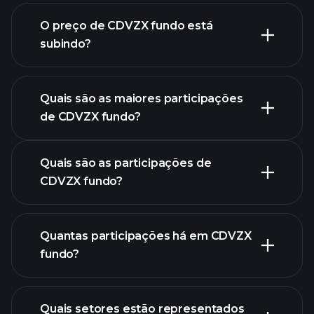
O preço de CDVZX fundo está
subindo?
gráfico
avançado
Quais são as maiores participações
de CDVZX fundo?
gráfico de CDVZX fundo
Quais são as participações de
CDVZX fundo?
Quantas participações há em CDVZX
participações
fundo?
participações
Quais setores estão representados