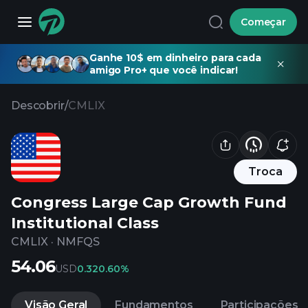
Começar
Ganhe 10$ em dinheiro para cada
amigo Pro+ que você indicar!
Descobrir
/
CMLIX
Troca
Congress Large Cap Growth Fund
Institutional Class
CMLIX
·
NMFQS
54.06
USD
0.32
0.60%
Visão Geral
Fundamentos
Participações