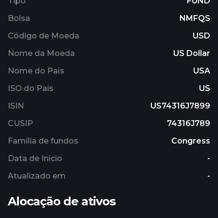
Tipo
FUND
companies in the Russell 1000® Growth Index.
Bolsa
NMFQS
Código de Moeda
USD
Nome da Moeda
US Dollar
Nome do País
USA
ISO do País
US
ISIN
US74316J7899
CUSIP
74316J789
Família de fundos
Congress
Data de Início
-
Atualizado em
-
Alocação de ativos