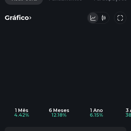
Gráfico
1 Mês
6 Meses
1 Ano
3
4.42%
12.18%
6.15%
3