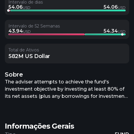
Intervalo de dias
54.06
54.06
USD
USD
Intervalo de 52 Semanas
43.94
54.34
USD
USD
Total de Ativos
582M US Dollar
Sobre
The adviser attempts to achieve the fund's
investment objective by investing at least 80% of
its net assets (plus any borrowings for investment
purposes) in equity securities of large-
capitalization companies. The adviser defines
large-capitalization companies as those whose
Informações Gerais
market capitalization, at the time of purchase, are
consistent with the market capitalizations of