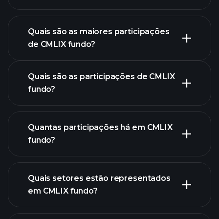
gráfico
avançado
Quais são as maiores participações
de CMLIX fundo?
gráfico de CMLIX fundo
Quais são as participações de CMLIX
fundo?
participações
Quantas participações há em CMLIX
fundo?
participações
Quais setores estão representados
participações
em CMLIX fundo?