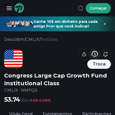
Começar
Ganhe 10$ em dinheiro para cada
amigo Pro+ que você indicar!
Descobrir
/
CMLIX
/
Notícias
Troca
Congress Large Cap Growth Fund
Institutional Class
CMLIX
·
NMFQS
53.74
USD
-0.03
-0.06%
Visão Geral
Fundamentos
Participações