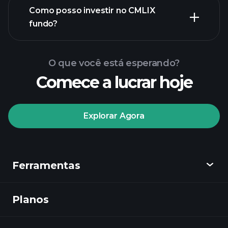
Como posso investir no CMLIX
fundo?
O que você está esperando?
Comece a lucrar hoje
Explorar Agora
Playtrade
Tournaments
corretor
Ferramentas
recomendado
Planos
Descobrir
Playtrade