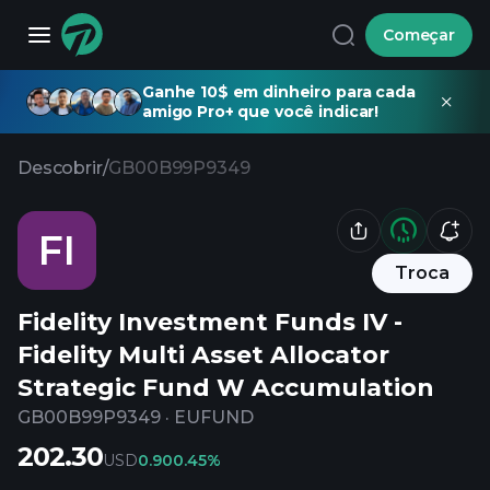
Começar
Ganhe 10$ em dinheiro para cada
amigo Pro+ que você indicar!
Descobrir
/
GB00B99P9349
FI
Troca
Fidelity Investment Funds IV -
Fidelity Multi Asset Allocator
Strategic Fund W Accumulation
GB00B99P9349
·
EUFUND
202.30
USD
0.90
0.45%