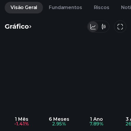
Visão Geral
Fundamentos
Riscos
Notí
Gráfico
1 Mês
6 Meses
1 Ano
3
-1.41%
2.95%
7.89%
2