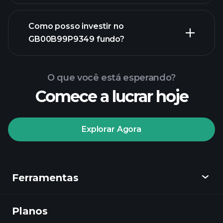
Como posso investir no
gráfico avançado
GB00B99P9349 fundo?
gráfico de
GB00B99P9349 fundo
O que você está esperando?
Comece a lucrar hoje
Explorar Agora
Playtrade Tournaments
Ferramentas
corretor recomendado
Planos
Descobrir