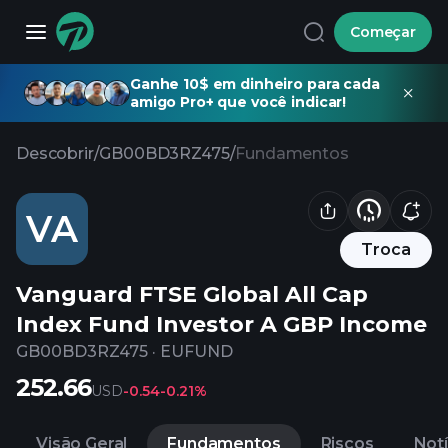
Começar
Ganhe 10$ em dinheiro para cada
amigo Pro+ que você indicar!
Descobrir
/
GB00BD3RZ475
/
Fundamentos
VA
Troca
Vanguard FTSE Global All Cap
Index Fund Investor A GBP Income
GB00BD3RZ475
·
EUFUND
252.66
USD
-0.54
-0.21%
Visão Geral
Fundamentos
Riscos
Notí