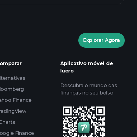
fico de GB00BHNWGP88 fundo
Explorar Agora
Playtrade Tournaments
omparar
Aplicativo móvel de
tor recomendado
lucro
lternativas
Descubra o mundo das
loomberg
finanças no seu bolso
ahoo Finance
radingView
Charts
oogle Finance