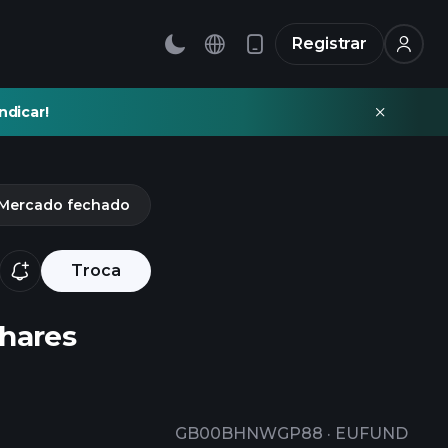
Registrar
ndicar!
Mercado fechado
Troca
Shares
GB00BHNWGP88
·
EUFUND