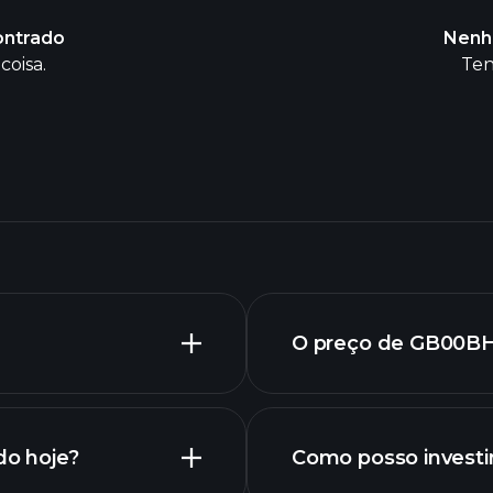
ontrado
Nenh
coisa.
Ten
O preço de GB00B
o hoje?
Como posso inves