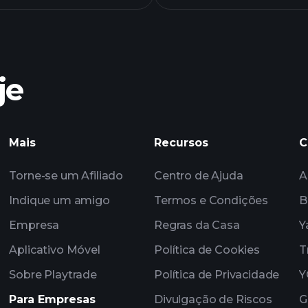
grá
je
gráfico
Mais
Recursos
C
corre
Torne-se um Afiliado
Centro de Ajuda
A
Indique um amigo
Termos e Condições
B
Empresa
Regras da Casa
Y
Aplicativo Móvel
Política de Cookies
T
Sobre Playtrade
Política de Privacidade
Y
Para Empresas
Divulgação de Riscos
G