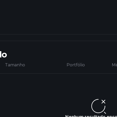
do
Tamanho
Portfólio
Mé
Nenhum resultado enc