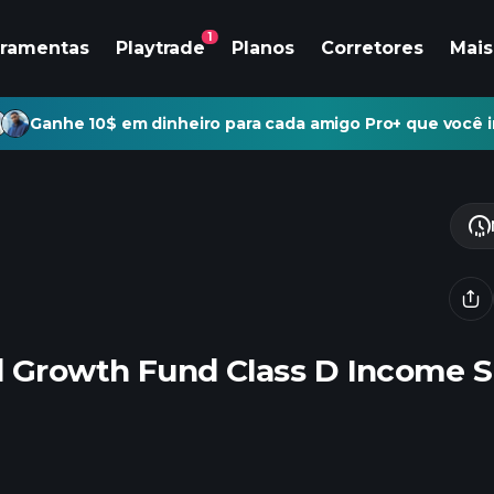
1
rramentas
Playtrade
Planos
Corretores
Mais
Ganhe 10$ em dinheiro para cada amigo Pro+ que você i
d Growth Fund Class D Income 