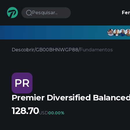
Pesquisar...
Fe
Descobrir
/
GB00BHNWGP88
/
Fundamentos
PR
Premier Diversified Balance
128.70
USD
0
0.00%