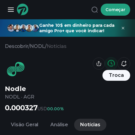
Começar
Ganhe 10$ em dinheiro para cada
amigo Pro+ que você indicar!
Descobrir
/
NODL
/
Notícias
Troca
Nodle
NODL
·
AGR
0.000327
USD
0
0.00%
Visão Geral
Análise
Notícias