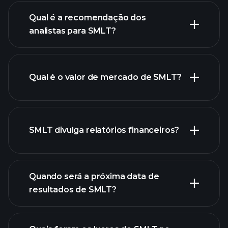
Qual é a recomendação dos
analistas para SMLT?
gráfico
de SMLT.
Qual é o valor de mercado de SMLT?
nossa
SMLT divulga relatórios financeiros?
lista de ações
finanças
de SMLT
Quando será a próxima data de
resultados de SMLT?