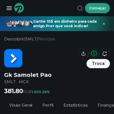
Começar
Ganhe 10$ em dinheiro para cada
amigo Pro+ que você indicar!
Descobrir
/
SMLT
/
Notícias
Troca
Gk Samolet Pao
SMLT
·
MCX
381.80
RUB
1.00
0.26%
Visão Geral
Perfil
Estatisticas
Finança