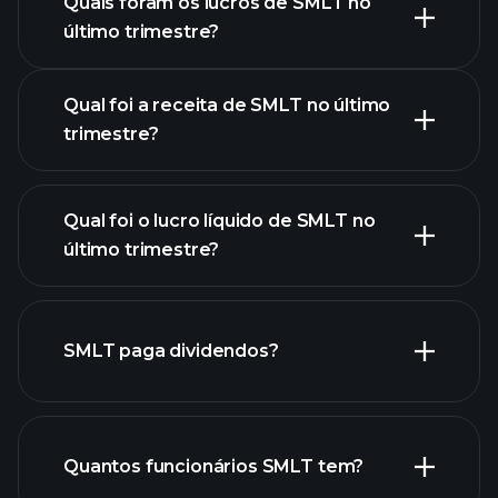
Quais foram os lucros de SMLT no
Calendário de
último trimestre?
Resultados
Qual foi a receita de SMLT no último
trimestre?
Qual foi o lucro líquido de SMLT no
último trimestre?
lucros de SMLT
relatórios financeiros de
SMLT
SMLT paga dividendos?
relatórios financeiros de
Quantos funcionários SMLT tem?
SMLT
ações de alto dividendo