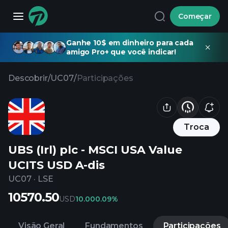
Começar
Ganhe 10$ em dinheiro para cada
amigo Pro+ que você indicar!
Descobrir
/
UC07
/
Participações
Troca
UBS (Irl) plc - MSCI USA Value
UCITS USD A-dis
UC07
·
LSE
10570.50
USD
10.00
0.09%
Visão Geral
Fundamentos
Participações