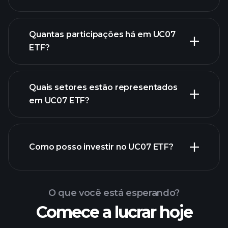
Quantas participações há em UC07
ETF?
participações
participações
Quais setores estão representados
participações
em UC07 ETF?
Como posso investir no UC07 ETF?
O que você está esperando?
Comece a lucrar hoje