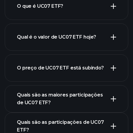
O que é UC07 ETF?
Qual é o valor de UC07 ETF hoje?
O preço de UC07 ETF está subindo?
gráfico
avançado
Quais são as maiores participações
de UC07 ETF?
gráfico de UC07 ETF
Quais são as participações de UC07
ETF?