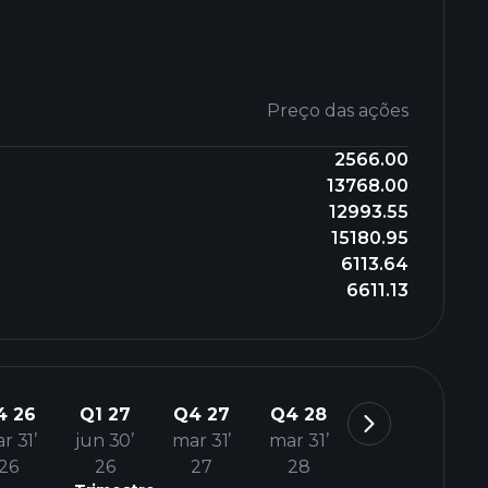
Preço das ações
2566.00
13768.00
12993.55
15180.95
6113.64
6611.13
4 26
Q1 27
Q4 27
Q4 28
r 31’
jun 30’
mar 31’
mar 31’
26
26
27
28