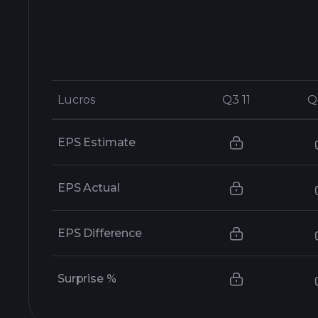
Lucros
Lucros
Q3 11
Q3 11
Q
Q
EPS Estimate
EPS Actual
EPS Difference
Surprise %