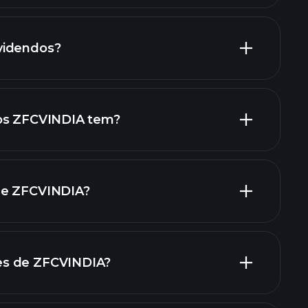
relatórios financeiros de
videndos?
relatórios financeiros de
ações de alto
ios ZFCVINDIA tem?
de ZFCVINDIA?
gadores
s de ZFCVINDIA?
relatórios