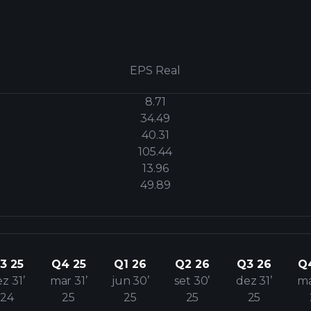
EPS Real
8.71
34.49
40.31
105.44
13.96
49.89
3 25
Q4 25
Q1 26
Q2 26
Q3 26
Q
z 31’
mar 31’
jun 30’
set 30’
dez 31’
ma
24
25
25
25
25