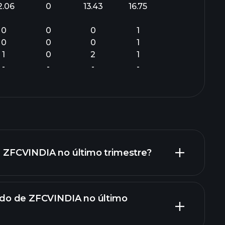
2.06
0
13.43
16.75
0
0
0
1
0
0
0
1
1
0
2
1
-
-
-
-
de ZFCVINDIA no último trimestre?
quido de ZFCVINDIA no último