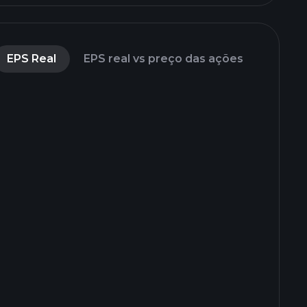
EPS Real
EPS real vs preço das ações