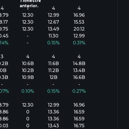
Trimestre
anterior.
4
1
4
4
8.79
12.30
12.99
16.96
8.17
12.30
12.67
15.53
9.75
12.30
13.49
20.12
0.45
-
11.30
12.99
.14%
-
0.15%
0.31%
3
4
4
4
0.2B
10.6B
11.6B
14.8B
10B
10.2B
11.2B
13.4B
0.3B
10.9B
12B
16.6B
-
-
-
-
.07%
0.10%
0.15%
0.27%
8.79
12.30
12.99
16.96
8.86
0
13.36
16.59
8.86
0
13.36
16.59
0.03
0
13.43
16.75