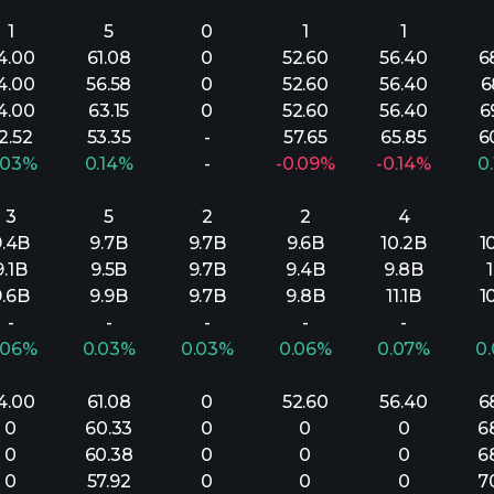
1
5
0
1
1
4.00
61.08
0
52.60
56.40
6
4.00
56.58
0
52.60
56.40
6
4.00
63.15
0
52.60
56.40
6
2.52
53.35
-
57.65
65.85
6
.03%
0.14%
-
-0.09%
-0.14%
0
3
5
2
2
4
9.4B
9.7B
9.7B
9.6B
10.2B
1
9.1B
9.5B
9.7B
9.4B
9.8B
9.6B
9.9B
9.7B
9.8B
11.1B
1
-
-
-
-
-
.06%
0.03%
0.03%
0.06%
0.07%
0
4.00
61.08
0
52.60
56.40
6
0
60.33
0
0
0
6
0
60.38
0
0
0
6
0
57.92
0
0
0
7