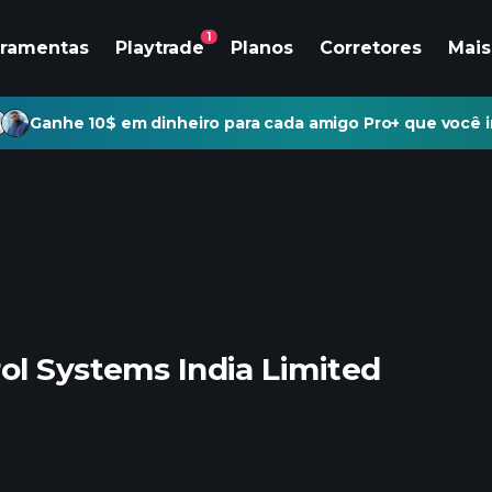
1
rramentas
Playtrade
Planos
Corretores
Mais
Ganhe 10$ em dinheiro para cada amigo Pro+ que você i
ol Systems India Limited