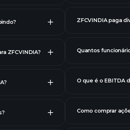
ZFCVINDIA
co avançado
ZFCVINDIA paga di
bindo?
ZFCVINDIA
Quantos funcionár
para ZFCVINDIA?
dividendo
gráfico de
O que é o EBITDA 
IA?
maiores empre
Como comprar açõe
s?