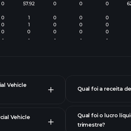
0
57.92
0
0
0
6
0
1
0
0
0
0
1
0
0
0
0
0
0
0
0
-
-
-
-
-
al Vehicle
Qual foi a receita 
Qual foi o lucro lí
ial Vehicle
trimestre?