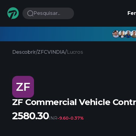
Pesquisar...
Fe
Descobrir
/
ZFCVINDIA
/
Lucros
ZF
ZF Commercial Vehicle Contr
2580.30
INR
-9.60
-0.37%