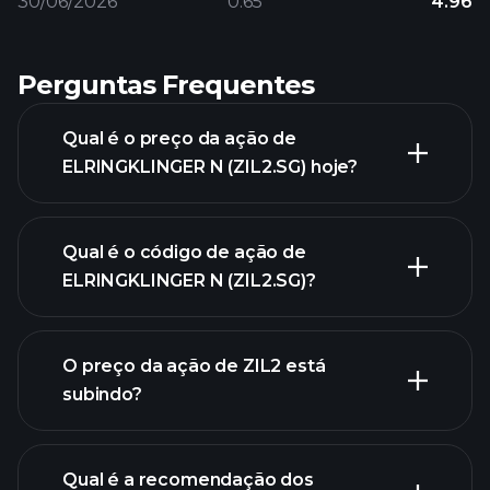
30/06/2026
0.65
4.96
Perguntas Frequentes
Qual é o preço da ação de
ELRINGKLINGER N (ZIL2.SG) hoje?
Qual é o código de ação de
ELRINGKLINGER N (ZIL2.SG)?
gráfico avançado
O preço da ação de ZIL2 está
subindo?
Qual é a recomendação dos