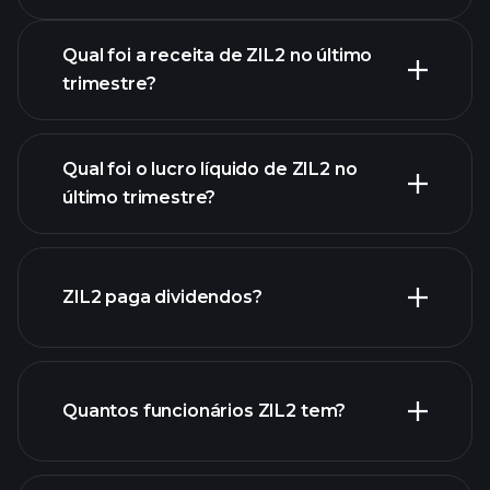
Resultados
Qual foi a receita de ZIL2 no último
trimestre?
Qual foi o lucro líquido de ZIL2 no
último trimestre?
lucros de ZIL2
relatórios financeiros de
ZIL2
ZIL2 paga dividendos?
relatórios financeiros de
Quantos funcionários ZIL2 tem?
ZIL2
ações de alto dividendo