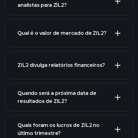
analistas para ZIL2?
gráfico
de ZIL2.
Qual é o valor de mercado de ZIL2?
nossa lista de
ZIL2 divulga relatórios financeiros?
ações
finanças
de ZIL2
Quando será a próxima data de
resultados de ZIL2?
Quais foram os lucros de ZIL2 no
Calendário de
último trimestre?