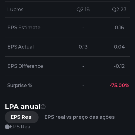
Lucros
Lucros
Q2 18
Q2 18
Q2 23
Q2 23
EPS Estimate
-
0.16
EPS Actual
0.13
0.04
EPS Difference
-
-0.12
Surprise %
-
-75.00%
LPA anual
EPS Real
EPS real vs preço das ações
EPS Real