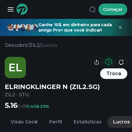
Começar
Ganhe 10$ em dinheiro para cada
amigo Pro+ que você indicar!
Descobrir
/
ZIL2
/
Lucros
EL
Troca
ELRINGKLINGER N (ZIL2.SG)
ZIL2
·
STU
5.16
EUR
0.40
8.29%
Visão Geral
Perfil
Estatisticas
Lucros