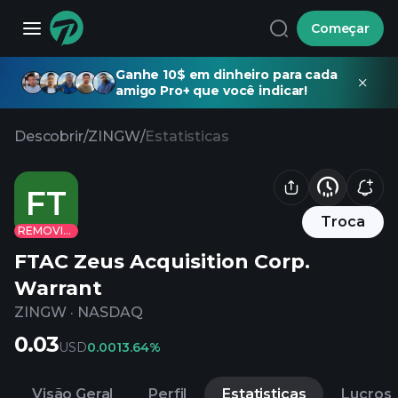
Começar
Ganhe 10$ em dinheiro para cada
amigo Pro+ que você indicar!
Descobrir
/
ZINGW
/
Estatisticas
FT
Troca
REMOVIDO
FTAC Zeus Acquisition Corp.
Warrant
ZINGW
·
NASDAQ
0.03
USD
0.00
13.64%
Visão Geral
Perfil
Estatisticas
Lucros