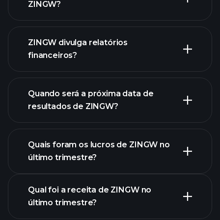
ZINGW?
nossa lista de
ZINGW divulga relatórios
ações
financeiros?
finanças
de ZINGW
Quando será a próxima data de
resultados de ZINGW?
Quais foram os lucros de ZINGW no
Calendário de
último trimestre?
Resultados
Qual foi a receita de ZINGW no
último trimestre?