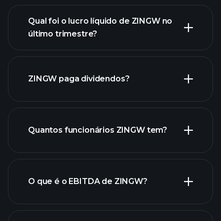
Qual foi o lucro líquido de ZINGW no
lucros de
último trimestre?
ZINGW
relatórios financeiros de ZINGW
ZINGW paga dividendos?
relatórios financeiros de
Quantos funcionários ZINGW tem?
ZINGW
ações de alto dividendo
O que é o EBITDA de ZINGW?
maiores
empregadores