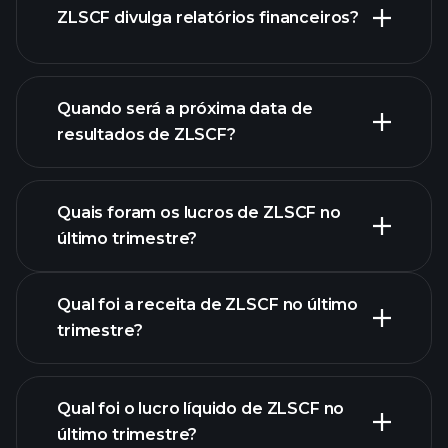
ZLSCF divulga relatórios financeiros?
de ações
finanças
de ZLSCF
Quando será a próxima data de
resultados de ZLSCF?
Quais foram os lucros de ZLSCF no
último trimestre?
Calendário de Resultados
Qual foi a receita de ZLSCF no último
trimestre?
Qual foi o lucro líquido de ZLSCF no
lucros
último trimestre?
de ZLSCF