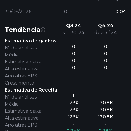
30/06/2026
0
0.04
Q3 24
Q4 24
Tendência
set 30’ 24
dez 31’ 24
Estimativa de ganhos
0
0
Nº de análises
0
0
Média
0
0
Estimativa baixa
0
0
Alta estimativa
-
-
Ano atrás EPS
-
-
Crescimento
Estimativa de Receita
1
1
Nº de análises
123K
120.8K
Média
123K
120.8K
Estimativa baixa
123K
120.8K
Alta estimativa
-
-
Ano atrás EPS
0.24%
0.38%