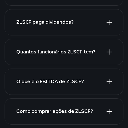
relatórios
financeiros de ZLSCF
ZLSCF paga dividendos?
relatórios financeiros de
Quantos funcionários ZLSCF tem?
ZLSCF
ações de alto dividendo
O que é o EBITDA de ZLSCF?
maiores
empregadores
Como comprar ações de ZLSCF?