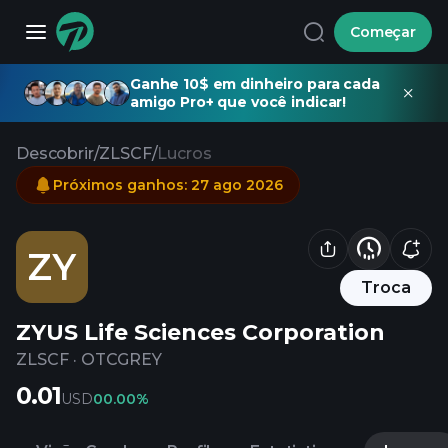
Começar
Ganhe 10$ em dinheiro para cada
amigo Pro+ que você indicar!
Descobrir
/
ZLSCF
/
Lucros
Próximos ganhos
:
27 ago 2026
ZY
Troca
ZYUS Life Sciences Corporation
ZLSCF
·
OTCGREY
0.01
USD
0
0.00%