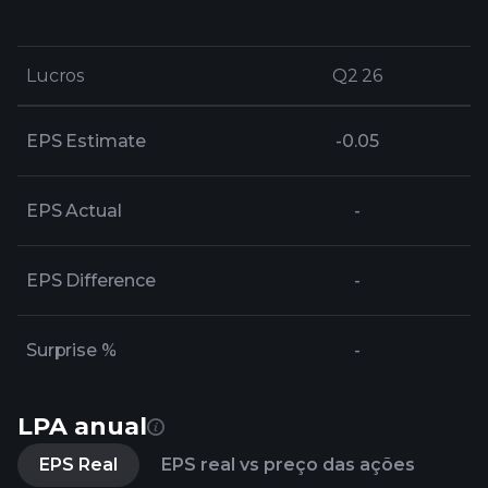
Lucros
Lucros
Q2 26
Q2 26
EPS Estimate
-0.05
EPS Actual
-
EPS Difference
-
Surprise %
-
LPA anual
EPS Real
EPS real vs preço das ações