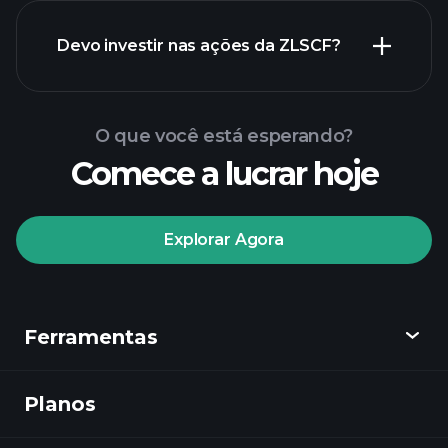
relatórios financeiros de
Devo investir nas ações da ZLSCF?
ZLSCF
O que você está esperando?
Comece a lucrar hoje
torneios Playtrade
Explorar Agora
corretor recomendado
Ferramentas
Tormentas
Playtrade
insights diários do
Planos
Descobrir
mercado impulsionados por IA
Watchlists
Playtrade