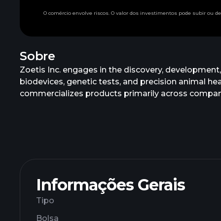
O comércio envolve riscos. O valor dos investimentos pode subir ou 
Sobre
Zoetis Inc. engages in the discovery, development
biodevices, genetic tests, and precision animal hea
commercializes products primarily across companion
poultry, fish, and sheep. It also offers parasiticid
diagnostics. In addition, the company provides ani
immunoassay tests, reference laboratory kits and 
as well as products and services in biodevices, gen
pet owners. The company has collaborated with Blac
incorporated in 2012 and is headquartered in Pars
Informações Gerais
Tipo
Bolsa