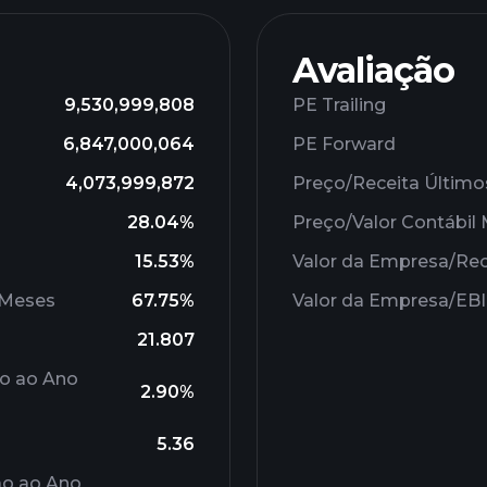
Avaliação
9,530,999,808
PE Trailing
6,847,000,064
PE Forward
4,073,999,872
Preço/Receita Último
28.04%
Preço/Valor Contábi
15.53%
Valor da Empresa/Rec
 Meses
67.75%
Valor da Empresa/EB
21.807
ão ao Ano
2.90%
5.36
ão ao Ano