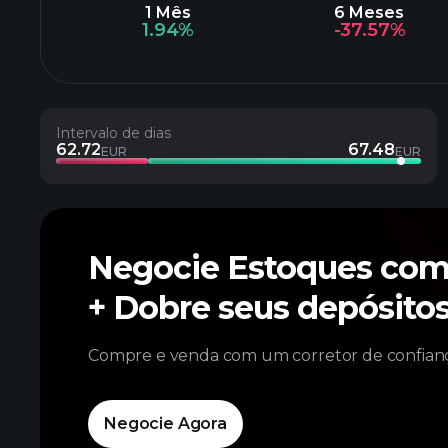
1 Mês
6 Meses
1.94%
-37.57%
Intervalo de dias
62.72
67.48
EUR
EUR
Negocie Estoques co
+ Dobre seus depósit
Compre e venda com um corretor de confianç
Negocie Agora