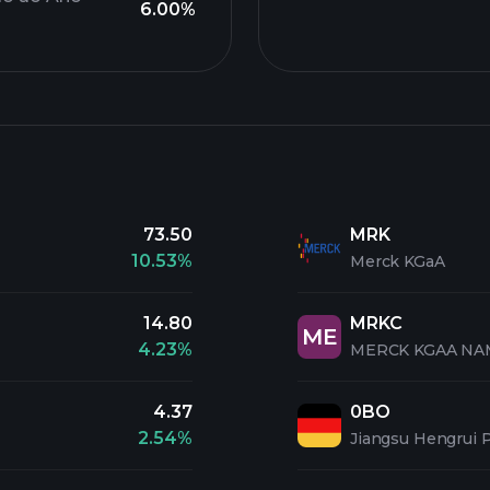
6.00%
73.50
MRK
10.53%
Merck KGaA
14.80
MRKC
ME
4.23%
MERCK KGAA NA
4.37
0BO
2.54%
Jiangsu Hengrui P