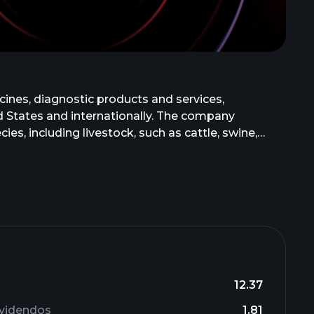
ines, diagnostic products and services,
ed States and internationally. The company
s, including livestock, such as cattle, swine,
tion, other pharmaceutical, and animal health
tic products, instruments and reagents, rapid
rmaceutical products, which include nutritionals,
roducts to veterinarians, livestock producers, and
tibiotics for animal health. Zoetis Inc. was
12.37
ividendos
1.81