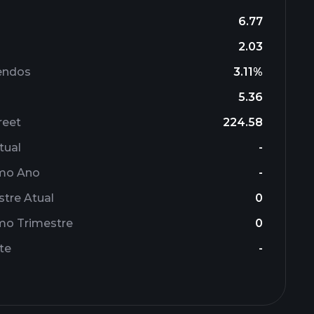
6.77
2.03
endos
3.11%
5.36
reet
224.58
tual
-
imo Ano
-
stre Atual
0
mo Trimestre
0
te
-