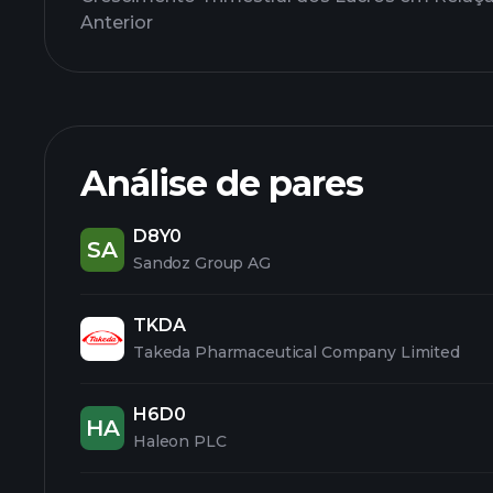
Anterior
Análise de pares
D8Y0
SA
Sandoz Group AG
TKDA
Takeda Pharmaceutical Company Limited
H6D0
HA
Haleon PLC