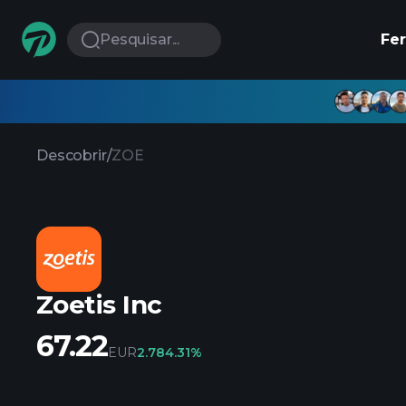
Pesquisar...
Fe
Descobrir
/
ZOE
Zoetis Inc
67.22
EUR
2.78
4.31%