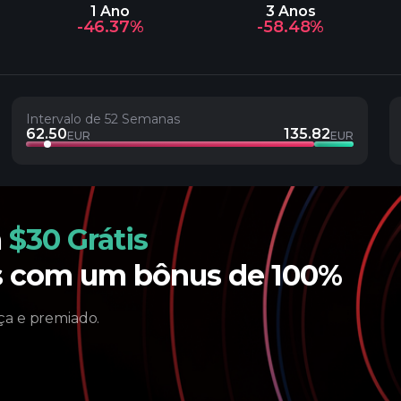
1 Ano
3 Anos
-46.37%
-58.48%
Intervalo de 52 Semanas
62.50
135.82
EUR
EUR
m
$30 Grátis
os com um bônus de 100%
a e premiado.