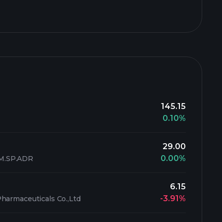
145.15
0.10%
29.00
0.00%
M.SP.ADR
6.15
-3.91%
harmaceuticals Co.,Ltd