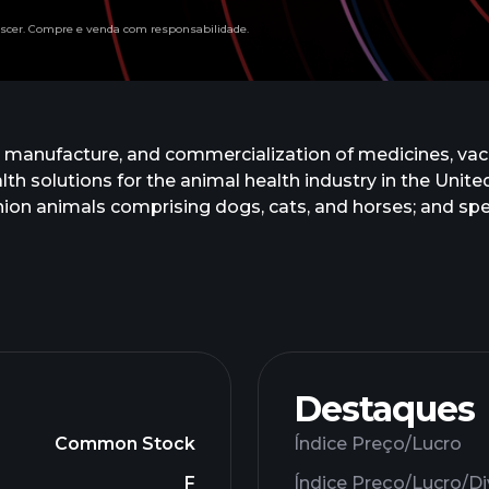
descer. Compre e venda com responsabilidade.
, manufacture, and commercialization of medicines, vacc
lth solutions for the animal health industry in the Unit
 animals comprising dogs, cats, and horses; and specie
es, vaccines, dermatology, anti-infectives, pain and seda
mal health diagnostics, including point-of-care diagnos
services, and blood glucose monitors; and other non-pha
etic tests, and precision animal health. It markets its p
ksmith Medicines, Inc. to discover and develop novel an
ippany, New Jersey.
Destaques
Common Stock
Índice Preço/Lucro
F
Índice Preço/Lucro/D