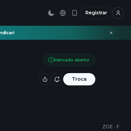
Registrar
ndicar!
Mercado aberto
Troca
ZOE
·
F