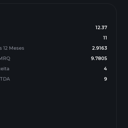
12.37
11
s 12 Meses
2.9163
l MRQ
9.7805
eita
4
ITDA
9