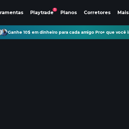
1
rramentas
Playtrade
Planos
Corretores
Mais
Ganhe 10$ em dinheiro para cada amigo Pro+ que você i