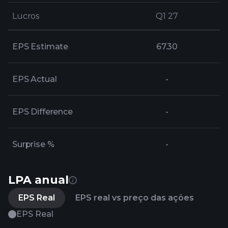
Lucros
Lucros
Q1 27
Q1 27
EPS Estimate
67.30
EPS Actual
-
EPS Difference
-
Surprise %
-
LPA anual
EPS Real
EPS real vs preço das ações
EPS Real