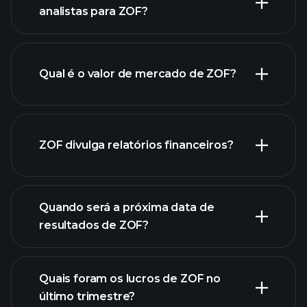
analistas para ZOF?
gráfico
de ZOF.
Qual é o valor de mercado de ZOF?
nossa
ZOF divulga relatórios financeiros?
lista de ações
finanças
de ZOF
Quando será a próxima data de
resultados de ZOF?
Quais foram os lucros de ZOF no
Calendário de
último trimestre?