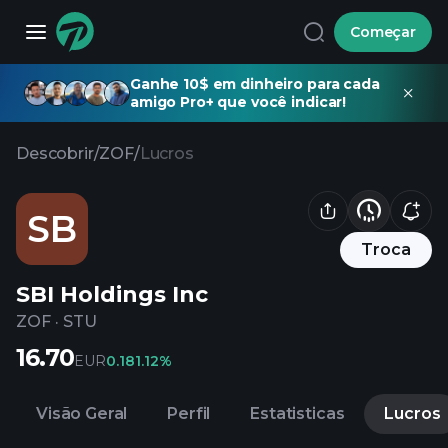
Começar
Ganhe 10$ em dinheiro para cada
amigo Pro+ que você indicar!
Descobrir
/
ZOF
/
Lucros
SB
Troca
SBI Holdings Inc
ZOF
·
STU
16.70
EUR
0.18
1.12%
Visão Geral
Perfil
Estatisticas
Lucros