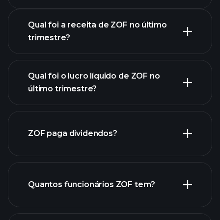
Resultados
Qual foi a receita de ZOF no último
trimestre?
Qual foi o lucro líquido de ZOF no
lucros
último trimestre?
de ZOF
relatórios financeiros de ZOF
ZOF paga dividendos?
relatórios financeiros de
ZOF
Quantos funcionários ZOF tem?
ações de alto dividendo