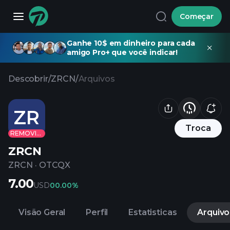
Começar
Ganhe 10$ em dinheiro para cada
amigo Pro+ que você indicar!
Descobrir
/
ZRCN
/
Arquivos
ZR
Troca
REMOVIDO
ZRCN
ZRCN
·
OTCQX
7.00
USD
0
0.00%
Visão Geral
Perfil
Estatisticas
Arquivo