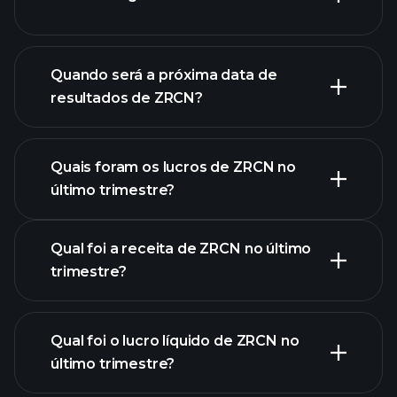
finanças
de ZRCN
Quando será a próxima data de
resultados de ZRCN?
Quais foram os lucros de ZRCN no
Calendário de
último trimestre?
Resultados
Qual foi a receita de ZRCN no último
trimestre?
Qual foi o lucro líquido de ZRCN no
último trimestre?
lucros de ZRCN