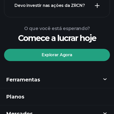
relatórios financeiros de ZRCN
Devo investir nas ações da ZRCN?
O que você está esperando?
Comece a lucrar hoje
torneios Playtrade
Explorar Agora
corretor recomendado
Ferramentas
Tormentas
Playtrade
insights diários do
Planos
Descobrir
mercado impulsionados por IA
Watchlists
Playtrade
Portfólios de
Mercados