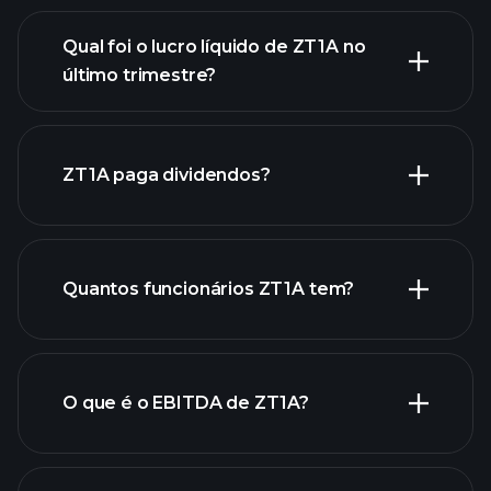
Qual foi o lucro líquido de ZT1A no
lucros
último trimestre?
de ZT1A
relatórios financeiros de
ZT1A
ZT1A paga dividendos?
relatórios financeiros de
Quantos funcionários ZT1A tem?
ZT1A
ações de alto dividendo
O que é o EBITDA de ZT1A?
maiores
empregadores