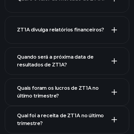
nossa
ZT1A divulga relatórios financeiros?
lista de ações
finanças
de ZT1A
Quando será a próxima data de
resultados de ZT1A?
Quais foram os lucros de ZT1A no
Calendário de
último trimestre?
Resultados
Qual foi a receita de ZT1A no último
trimestre?