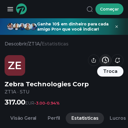
Começar
Ganhe 10$ em dinheiro para cada
amigo Pro+ que você indicar!
Descobrir
/
ZT1A
/
Estatisticas
ZE
Troca
Zebra Technologies Corp
ZT1A
·
STU
317.00
EUR
-3.00
-0.94%
Visão Geral
Perfil
Estatisticas
Lucros