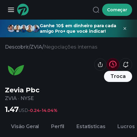
Começar
Ganhe 10$ em dinheiro para cada
amigo Pro+ que você indicar!
Descobrir
/
ZVIA
/
Negociações internas
Troca
Zevia Pbc
ZVIA
·
NYSE
1.47
USD
-0.24
-14.04%
Visão Geral
Perfil
Estatisticas
Lucros