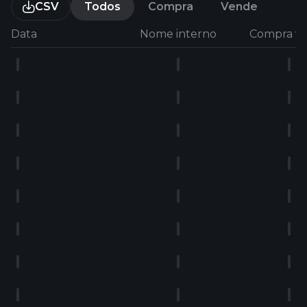
CSV
Todos
Compra
Vende
Data
Nome interno
Compra v