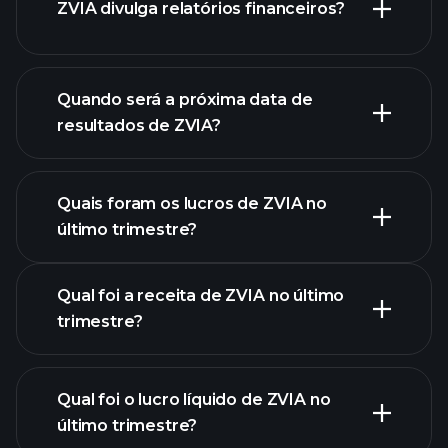
ZVIA divulga relatórios financeiros?
lista de ações
finanças
de ZVIA
Quando será a próxima data de
resultados de ZVIA?
Quais foram os lucros de ZVIA no
Calendário de
último trimestre?
Resultados
Qual foi a receita de ZVIA no último
trimestre?
Qual foi o lucro líquido de ZVIA no
último trimestre?
lucros de ZVIA