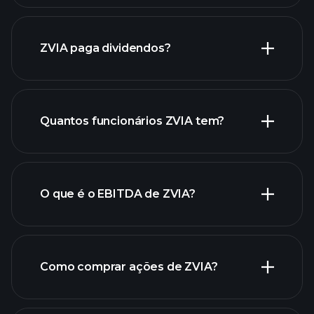
relatórios financeiros de ZVIA
ZVIA paga dividendos?
relatórios financeiros de
Quantos funcionários ZVIA tem?
ZVIA
ações de alto dividendo
O que é o EBITDA de ZVIA?
maiores
empregadores
Como comprar ações de ZVIA?