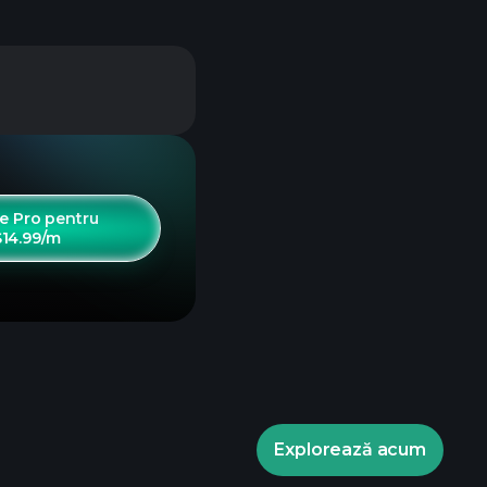
e Pro pentru
$14.99/m
Explorează acum