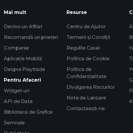
Mai mult
Resurse
C
Devino un Afiliat
Centru de Ajutor
A
Recomandă un prieten
Termeni și Condiții
B
Companie
Regulile Casei
Y
Aplicație Mobilă
Politica de Cookie
T
Despre Playtrade
Politica de
Y
Confidențialitate
Pentru Afaceri
G
Divulgarea Riscurilor
Widget-uri
F
Note de Lansare
API de Date
K
Contactează-ne
Bibliotecă de Grafice
Semnale