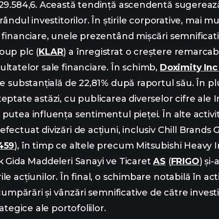
 29.584,6. Această tendință ascendentă sugerea
rândul investitorilor. În știrile corporative, mai m
 financiare, unele prezentând mișcări semnificati
oup plc (
KLAR
) a înregistrat o creștere remarcab
ltatelor sale financiare. În schimb,
Doximity Inc
re substanțială de 22,81% după raportul său. În 
ptate astăzi, cu publicarea diverselor cifre ale I
utea influența sentimentul pieței. În alte activit
ectuat divizări de acțiuni, inclusiv Chill Brands
459
), în timp ce altele precum Mitsubishi Heavy I
k Gida Maddeleri Sanayi ve Ticaret
AS
(
FRIGO
) și
e acțiunilor. În final, o schimbare notabilă în act
 cumpărări și vânzări semnificative de către invest
ategice ale portofoliilor.