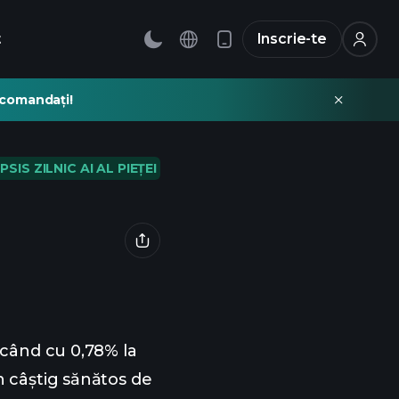
t
Inscrie-te
recomandați!
PSIS ZILNIC AI AL PIEȚEI
când cu 0,78% la
n câștig sănătos de