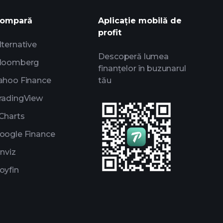
ompară
Aplicație mobilă de
profit
lternative
Descoperă lumea
loomberg
finanțelor în buzunarul
ahoo Finance
tău
radingView
Charts
oogle Finance
inviz
oyfin