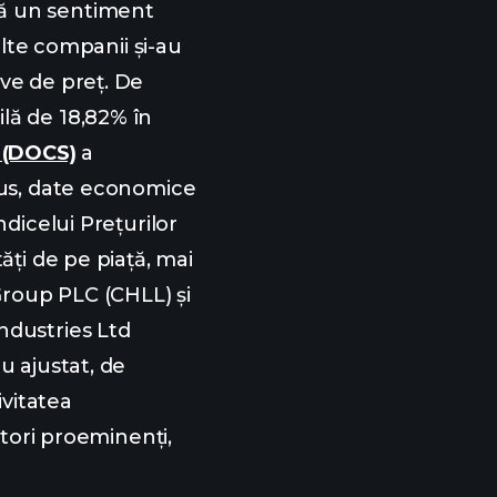
ză un sentiment
ulte companii și-au
ve de preț. De
ilă de 18,82% în
 (DOCS)
a
plus, date economice
ndicelui Prețurilor
ăți de pe piață, mai
 Group PLC (CHLL) și
ndustries Ltd
-au ajustat, de
ivitatea
itori proeminenți,