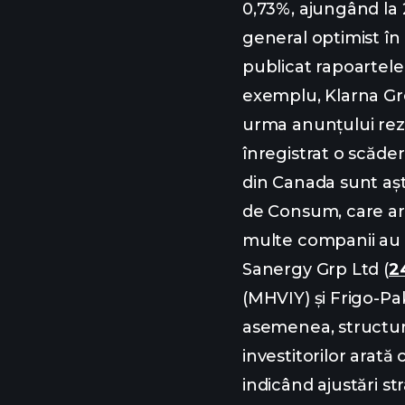
0,73%, ajungând la
general optimist în 
publicat rapoartele
exemplu, Klarna Gr
urma anunțului rezu
înregistrat o scăde
din Canada sunt aște
de Consum, care ar p
multe companii au ef
Sanergy Grp Ltd (
2
(MHVIY) și Frigo-Pa
asemenea, structuril
investitorilor arată
indicând ajustări str