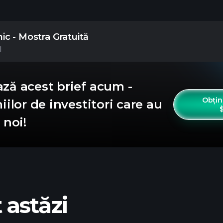
ic - Mostra Gratuită
l
ază acest brief acum -
Obțin
iilor de investitori care au
 noi!
 astăzi