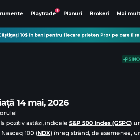
1
trumente
Playtrade
Planuri
Brokeri
Mai mul
Câștigați 10$ în bani pentru fiecare prieten Pro+ pe care îl 
SINO
iață 14 mai, 2026
orule!
s pozitiv astăzi, indicele
S&P 500 Index (GSPC)
ur
e Nasdaq 100 (
NDX
) înregistrând, de asemenea, u