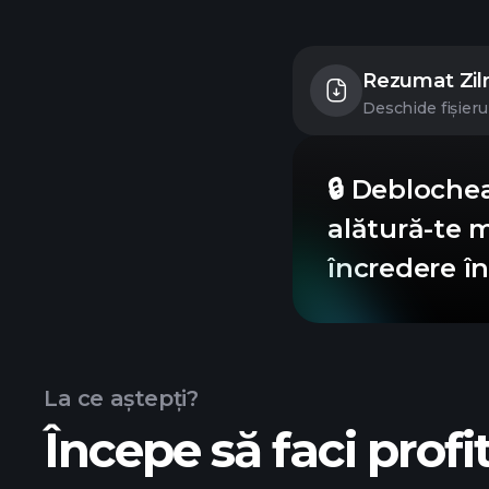
Rezumat Ziln
Deschide fișieru
🔒 Debloche
alătură-te m
încredere în
La ce aștepți?
Începe să faci profit