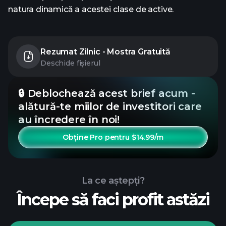
natura dinamică a acestei clase de active.
Rezumat Zilnic - Mostra Gratuită
Deschide fișierul
🔒 Deblochează acest brief acum -
alătură-te miilor de investitori care
au încredere în noi!
Obține Pro pentru $14.99/m
La ce aștepți?
Începe să faci profit astăzi