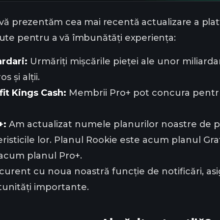
vă prezentăm cea mai recentă actualizare a platf
ute pentru a vă îmbunătăți experiența:
ardari:
Urmăriți mișcările pieței ale unor miliard
 și alții.
fit Kings Cash:
Membrii Pro+ pot concura pentru 
+:
Am actualizat numele planurilor noastre de pr
eristicile lor. Planul Rookie este acum planul Gra
acum planul Pro+.
a curent cu noua noastră funcție de notificări, as
rtunități importante.