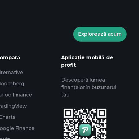
Explorează acum
ompară
Aplicație mobilă de
profit
lternative
Descoperă lumea
loomberg
finanțelor în buzunarul
ahoo Finance
tău
radingView
Charts
oogle Finance