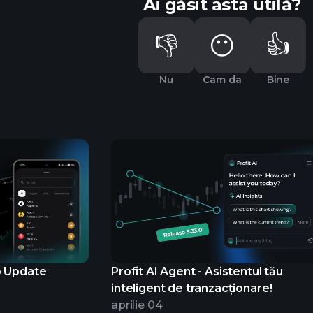
Ai găsit asta utilă?
👎
😶
👍
Nu
Cam da
Bine
p Update
Profit AI Agent - Asistentul tău
inteligent de tranzacționare!
aprilie 04