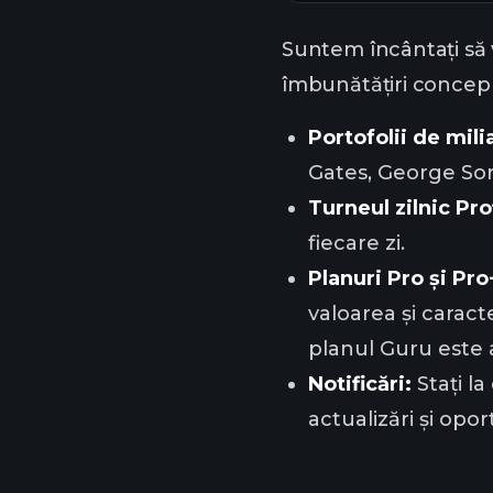
Suntem încântați să 
îmbunătățiri concep
Portofolii de mili
Gates, George Soros
Turneul zilnic Pro
fiecare zi.
Planuri Pro și Pro
valoarea și caract
planul Guru este 
Notificări:
Stați l
actualizări și opo