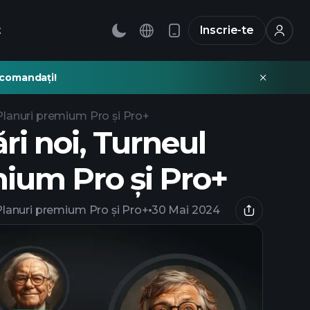
t
Inscrie-te
recomandați!
i, Planuri premium Pro și Pro+
ări noi, Turneul
mium Pro și Pro+
i, Planuri premium Pro și Pro+
30 Mai 2024