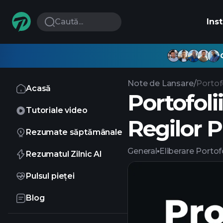
Caută...
Ins
Note de Lansare
/
Portofo
Acasă
Portofolii
Tutoriale video
Regilor P
Rezumate săptămânale
General
Eliberare
Portofo
Rezumatul Zilnic AI
Pulsul pieței
Blog