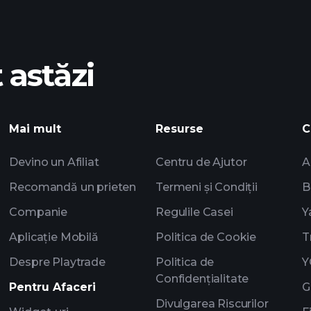
 astăzi
Mai mult
Resurse
C
Devino un Afiliat
Centru de Ajutor
A
Recomandă un prieten
Termeni și Condiții
B
Companie
Regulile Casei
Y
Aplicație Mobilă
Politica de Cookie
T
Despre Playtrade
Politica de
Y
Confidențialitate
Pentru Afaceri
G
Divulgarea Riscurilor