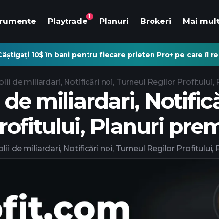
1
trumente
Playtrade
Planuri
Brokeri
Mai mul
Câștigați 10$ în bani pentru fiecare prieten Pro+ pe care îl 
lii de miliardari, Notificări noi, Turneul Regilor Profitulu
 de miliardari, Notific
rofitului, Planuri pre
lii de miliardari, Notificări noi, Turneul Regilor Profitulu