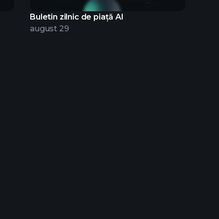
Buletin zilnic de piață AI
august 29