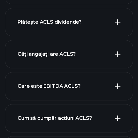
rapoartele financiare ACLS
Plătește ACLS dividende?
rapoartele financiare ACLS
Câți angajați are ACLS?
acțiuni cu dividende mari
Care este EBITDA ACLS?
cei mai mari angajatori
Cum să cumpăr acțiuni ACLS?