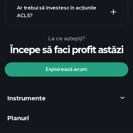
rapoartele financiare
Ar trebui să investesc în acțiunile
ACLS?
La ce aștepți?
Începe să faci profit astăzi
Turneele
Playtrade
broker
recomandat
Explorează acum
Instrumente
Turneele Playtrade
informații
zilnice de piață alimentate de AI
Planuri
Descoperă
ale experților
Portofoliile miliardarilor
Playtrade