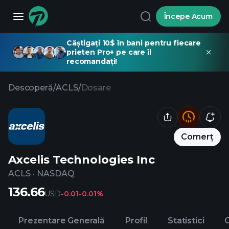
Începe Acum
Câștigați 10$ în bani pentru fiecare
prieten Pro+ pe care îl
recomandați!
Descoperă
/
ACLS
/
Dosare
Comerț
Axcelis Technologies Inc
ACLS
·
NASDAQ
136.66
USD
-0.01
-0.01%
Prezentare Generală
Profil
Statistici
C