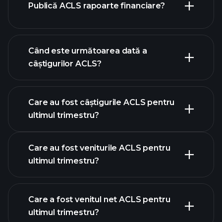
Publică ACLS rapoarte financiare?
lista noastră de acțiuni
finanțele ACLS
Când este următoarea dată a
câștigurilor ACLS?
Care au fost câștigurile ACLS pentru
calendarului de
ultimul trimestru?
câștiguri
Care au fost veniturile ACLS pentru
ultimul trimestru?
Care a fost venitul net ACLS pentru
ultimul trimestru?
câștigurile ACLS