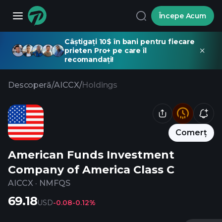
Începe Acum
Câștigați 10$ în bani pentru fiecare
prieten Pro+ pe care îl
recomandați!
Descoperă
/
AICCX
/
Holdings
Comerț
American Funds Investment
Company of America Class C
AICCX
·
NMFQS
69.18
USD
-0.08
-0.12%