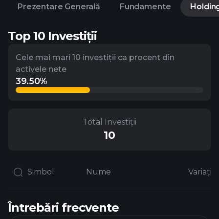
Prezentare Generală
Fundamente
Holdin
Top 10 Investiții
Cele mai mari 10 investiții ca procent din
activele nete
39.50%
Total Investiții
10
Simbol
Nume
Variație 
Întrebări frecvente