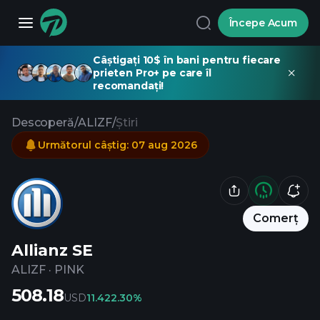
Începe Acum
Câștigați 10$ în bani pentru fiecare
prieten Pro+ pe care îl
recomandați!
Descoperă
/
ALIZF
/
Știri
Următorul câștig
:
07 aug 2026
Comerț
Allianz SE
ALIZF
·
PINK
508.18
USD
11.42
2.30%