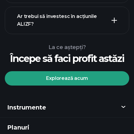
rapoartele financiare
Ar trebui să investesc în acțiunile
ALIZF?
La ce aștepți?
Începe să faci profit astăzi
Turneele
Playtrade
broker
recomandat
Explorează acum
Instrumente
Turneele Playtrade
informații
zilnice de piață alimentate de AI
Planuri
Descoperă
ale experților