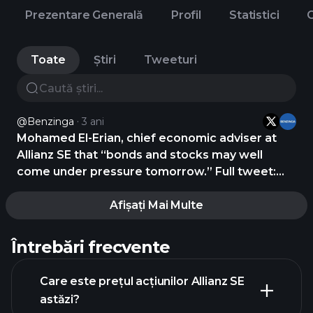
Prezentare Generală
Profil
Statistici
C
Toate
Știri
Tweeturi
@Benzinga
3 ani
Mohamed El-Erian, chief economic adviser at
Allianz SE that “bonds and stocks may well
come under pressure tomorrow.” Full tweet:
https://t.co/UGkA9mJM9n
Afișați Mai Multe
Întrebări frecvente
Care este prețul acțiunilor Allianz SE
astăzi?