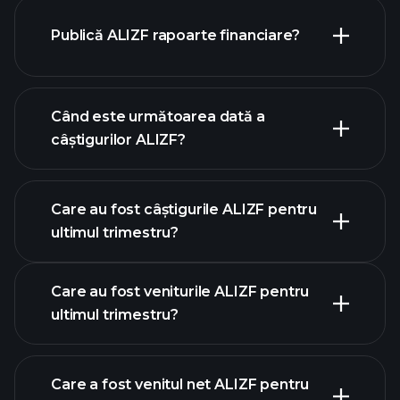
Publică ALIZF rapoarte financiare?
lista noastră de acțiuni
finanțele ALIZF
Când este următoarea dată a
câștigurilor ALIZF?
Care au fost câștigurile ALIZF pentru
ultimul trimestru?
calendarului de câștiguri
Care au fost veniturile ALIZF pentru
ultimul trimestru?
Care a fost venitul net ALIZF pentru