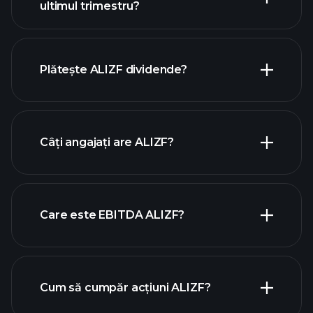
ultimul trimestru?
câștigurile ALIZF
rapoartele
financiare ALIZF
Plătește ALIZF dividende?
rapoartele financiare ALIZF
Câți angajați are ALIZF?
acțiuni cu dividende mari
Care este EBITDA ALIZF?
cei mai mari angajatori
Cum să cumpăr acțiuni ALIZF?