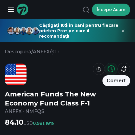
Începe Acum
Câștigați 10$ în bani pentru fiecare
prieten Pro+ pe care îl
recomandați!
Descoperă
/
ANFFX
/
Știri
Comerț
American Funds The New
Economy Fund Class F-1
ANFFX
·
NMFQS
84.10
USD
0.98
1.18%