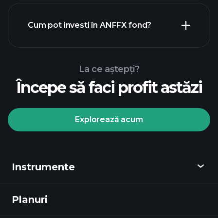
Cum pot investi în ANFFX fond?
La ce aștepți?
Începe să faci profit astăzi
Explorează acum
Playtrade
Tournaments
broker
Instrumente
recomandat
Planuri
Descoperă