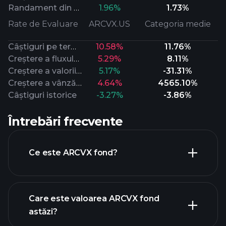
Randament din dividende
1.96%
1.73%
Rate de Evaluare
ARCVX.US
Categoria medie
Câștiguri pe termen lung
10.58%
11.76%
Creștere a fluxului de numerar
5.29%
8.11%
Creștere a valorii contabile
5.17%
-31.31%
Creștere a vânzărilor
4.64%
4565.10%
Câștiguri istorice
-3.27%
-3.86%
Întrebări frecvente
Ce este ARCVX fond?
Care este valoarea ARCVX fond
astăzi?