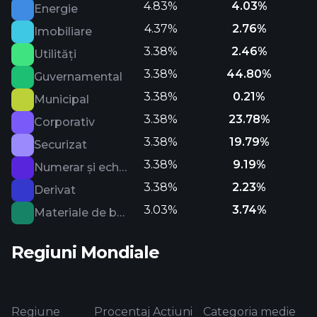
4.83%
4.03%
Energie
4.37%
2.76%
Imobiliare
3.38%
2.46%
Utilități
3.38%
44.80%
Guvernamental
3.38%
0.21%
Municipal
3.38%
23.78%
Corporativ
3.38%
19.79%
Securizat
3.38%
9.19%
Numerar și echivalente
3.38%
2.23%
Derivat
3.03%
3.74%
Materiale de bază
Regiuni Mondiale
Regiune
Procentaj Acțiuni
Categoria medie