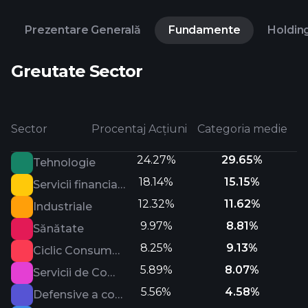
Prezentare Generală
Fundamente
Holdin
Greutate Sector
Sector
Procentaj Acțiuni
Categoria medie
24.27%
29.65%
Tehnologie
18.14%
15.15%
Servicii financiare
12.32%
11.62%
Industriale
9.97%
8.81%
Sănătate
8.25%
9.13%
Ciclic Consumatori
5.89%
8.07%
Servicii de Comunicare
5.56%
4.58%
Defensive a consumatorilor