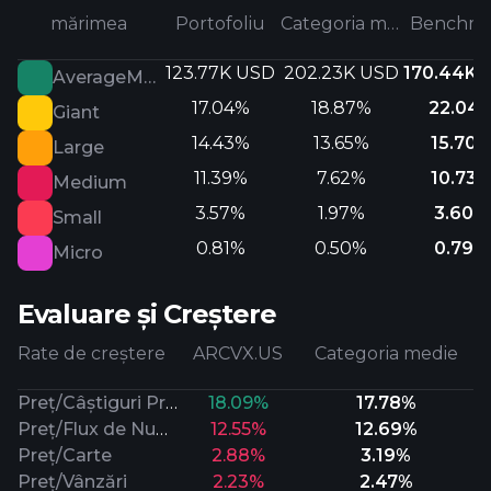
mărimea
Portofoliu
Categoria medie
Benchma
123.77K USD
202.23K USD
170.44K 
AverageMarketCap
17.04%
18.87%
22.04
Giant
14.43%
13.65%
15.70
Large
11.39%
7.62%
10.73
Medium
3.57%
1.97%
3.60%
Small
0.81%
0.50%
0.79%
Micro
Evaluare și Creștere
Rate de creștere
ARCVX.US
Categoria medie
Preț/Câștiguri Prospective
18.09%
17.78%
Preț/Flux de Numerar
12.55%
12.69%
Preț/Carte
2.88%
3.19%
Preț/Vânzări
2.23%
2.47%