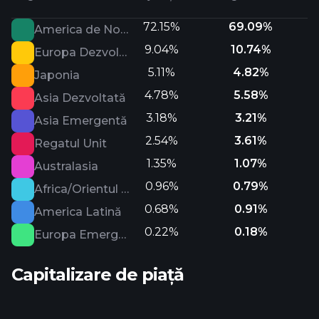
72.15%
69.09%
America de Nord
9.04%
10.74%
Europa Dezvoltată
5.11%
4.82%
Japonia
4.78%
5.58%
Asia Dezvoltată
3.18%
3.21%
Asia Emergentă
2.54%
3.61%
Regatul Unit
1.35%
1.07%
Australasia
0.96%
0.79%
Africa/Orientul Mijlociu
0.68%
0.91%
America Latină
0.22%
0.18%
Europa Emergentă
Capitalizare de piață