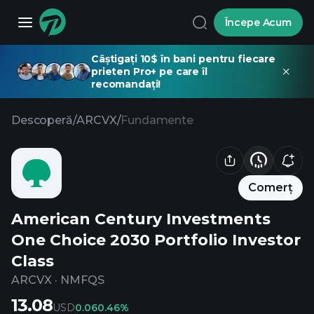
Începe Acum
Câștigați 10$ în bani pentru fiecare
prieten Pro+ pe care îl
recomandați!
Descoperă
/
ARCVX
/
Fundamente
Comerț
American Century Investments
One Choice 2030 Portfolio Investor
Class
ARCVX
·
NMFQS
13.08
USD
0.06
0.46%