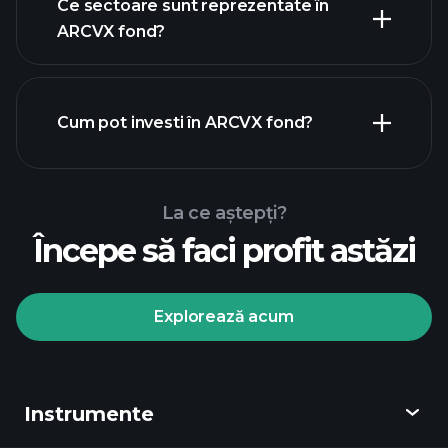
Ce sectoare sunt reprezentate în
holdings
ARCVX fond?
Cum pot investi în ARCVX fond?
La ce aștepți?
Începe să faci profit astăzi
Explorează acum
Playtrade
Tournaments
broker
Instrumente
recomandat