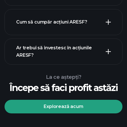
cei mai mari angajatori
Cum să cumpăr acțiuni ARESF?
rapoartele financiare
Ar trebui să investesc în acțiunile
ARESF?
La ce aștepți?
Începe să faci profit astăzi
Turneele
Playtrade
broker
recomandat
Explorează acum