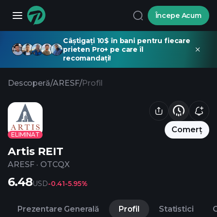
Începe Acum
Câștigați 10$ în bani pentru fiecare
prieten Pro+ pe care îl
recomandați!
Descoperă
/
ARESF
/
Profil
Comerț
ELIMINAT
Artis REIT
ARESF
·
OTCQX
6.48
USD
-0.41
-5.95%
Prezentare Generală
Profil
Statistici
C