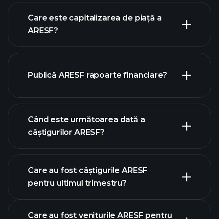
graficul ARESF
Care este capitalizarea de piață a
ARESF?
Publică ARESF rapoarte financiare?
lista noastră de acțiuni
finanțele ARESF
Când este următoarea dată a
câștigurilor ARESF?
Care au fost câștigurile ARESF
calendarului de
pentru ultimul trimestru?
câștiguri
Care au fost veniturile ARESF pentru