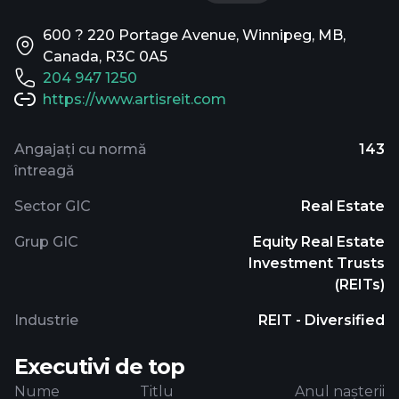
600 ? 220 Portage Avenue, Winnipeg, MB,
Canada, R3C 0A5
204 947 1250
https://www.artisreit.com
Angajați cu normă
143
întreagă
Sector GIC
Real Estate
Grup GIC
Equity Real Estate
Investment Trusts
(REITs)
Industrie
REIT - Diversified
Executivi de top
Nume
Titlu
Anul nașterii