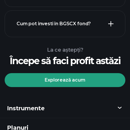
Cum pot investi în BGSCX fond?
La ce aștepți?
Începe să faci profit astăzi
Explorează acum
Playtrade
Tournaments
broker
Instrumente
recomandat
Planuri
Descoperă