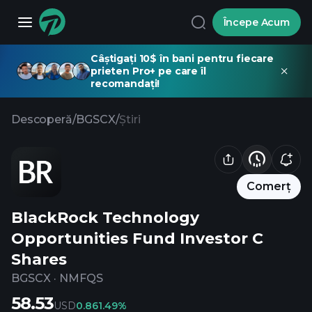
Începe Acum
Câștigați 10$ în bani pentru fiecare
prieten Pro+ pe care îl
recomandați!
Descoperă
/
BGSCX
/
Știri
Comerț
BlackRock Technology
Opportunities Fund Investor C
Shares
BGSCX
·
NMFQS
58.53
USD
0.86
1.49%