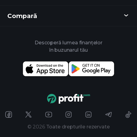
Rezumate săptămânale
Recomandă un prieten
Indici
Compară
Centru de Ajutor
Messenger
Companie
ETF-uri
Termeni și Condiții
Aplicație Mobilă
Fonduri
Alternative
Regulile Casei
Descoperă lumea finanțelor
Despre Playtrade
Materii Prime
Bloomberg
în buzunarul tău
Politica de Cookie
Pentru Afaceri
Yahoo Finance
Politica de Confidențialitate
Widget-uri
TradingView
Divulgarea Riscurilor
API de Date
YCharts
Note de Lansare
Bibliotecă de Grafice
Google Finance
Contactează-ne
Semnale
Finviz
Publicitate
Koyfin
©
2026
Toate drepturile rezervate