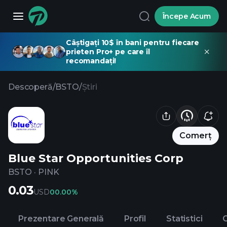
Începe Acum
Câștigați 10$ în bani pentru fiecare
prieten Pro+ pe care îl
recomandați!
Descoperă
/
BSTO
/
Știri
Comerț
Blue Star Opportunities Corp
BSTO
·
PINK
0.03
USD
0
0.00%
Prezentare Generală
Profil
Statistici
C