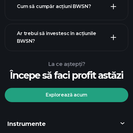
Cum să cumpăr acțiuni BWSN?
rapoartele financiare
Ar trebui să investesc în acțiunile
BWSN?
La ce aștepți?
Începe să faci profit astăzi
Turneele
Playtrade
broker
recomandat
Explorează acum
Instrumente
Turneele Playtrade
informații