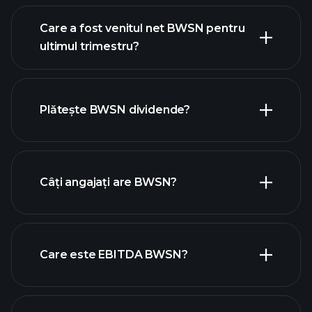
Care a fost venitul net BWSN pentru
ultimul trimestru?
câștigurile BWSN
rapoartele
financiare BWSN
Plătește BWSN dividende?
rapoartele financiare BWSN
Câți angajați are BWSN?
acțiuni cu dividende mari
Care este EBITDA BWSN?
cei mai mari angajatori