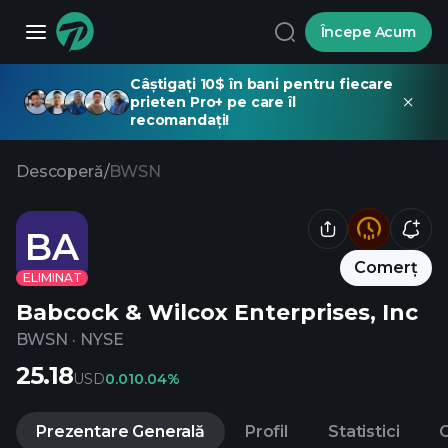
Începe Acum
Câștigați 10$ în bani pentru fiecare
prieten Pro+ pe care îl
recomandați!
Descoperă
/
BWSN
BA
Comerț
ELIMINAT
Babcock & Wilcox Enterprises, Inc
BWSN
·
NYSE
25.18
USD
0.01
0.04%
Prezentare Generală
Profil
Statistici
C