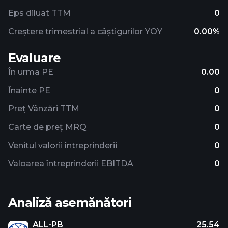
Eps diluat TTM
0
Creștere trimestrial a câștigurilor YOY
0.00%
Evaluare
În urma PE
0.00
Înainte PE
0
Preț Vânzări TTM
0
Carte de preț MRQ
0
Venitul valorii întreprinderii
0
Valoarea întreprinderii EBITDA
0
Analiză asemănători
ALL-PB
25.54