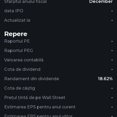
Sfârșitul anului fiscal
December
data IPO
-
Actualizat la
-
Repere
Raportul PE
-
Raportul PEG
-
Valoarea contabilă
-
Cota de dividend
-
Randament din dividende
18.62%
Cota de câștig
-
Prețul țintă de pe Wall Street
-
Estimarea EPS pentru anul curent
-
Estimarea EPS pentru anul viitor
-