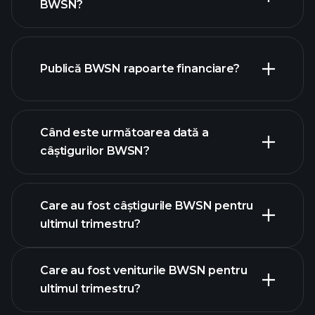
BWSN?
Publică BWSN rapoarte financiare?
lista noastră de acțiuni
finanțele BWSN
Când este următoarea dată a
câștigurilor BWSN?
Care au fost câștigurile BWSN pentru
calendarului de
ultimul trimestru?
câștiguri
Care au fost veniturile BWSN pentru
ultimul trimestru?