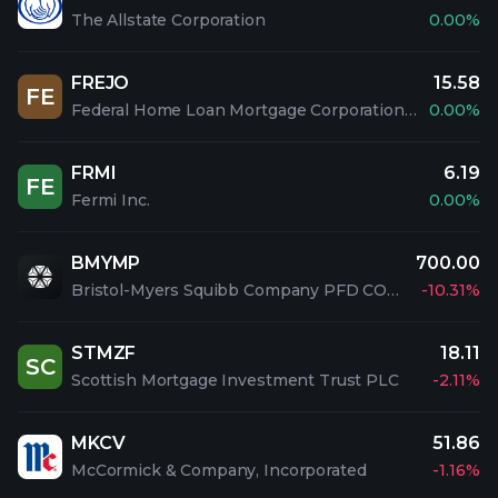
The Allstate Corporation
0.00%
FREJO
15.58
FE
Federal Home Loan Mortgage Corporation PFD 5.1% SAL
0.00%
FRMI
6.19
FE
Fermi Inc.
0.00%
BMYMP
700.00
Bristol-Myers Squibb Company PFD CONV 2
-10.31%
STMZF
18.11
SC
Scottish Mortgage Investment Trust PLC
-2.11%
MKCV
51.86
McCormick & Company, Incorporated
-1.16%