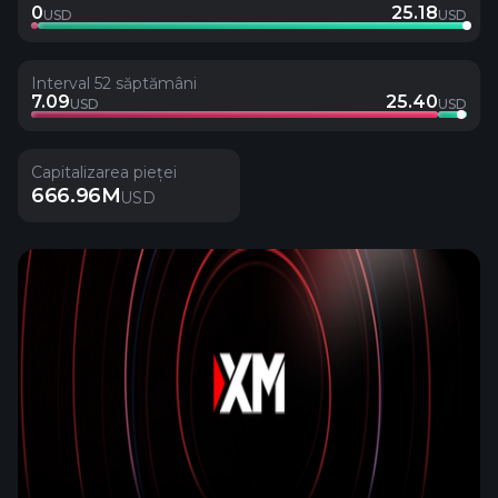
0
25.18
USD
USD
Interval 52 săptămâni
7.09
25.40
USD
USD
Capitalizarea pieței
666.96M
USD