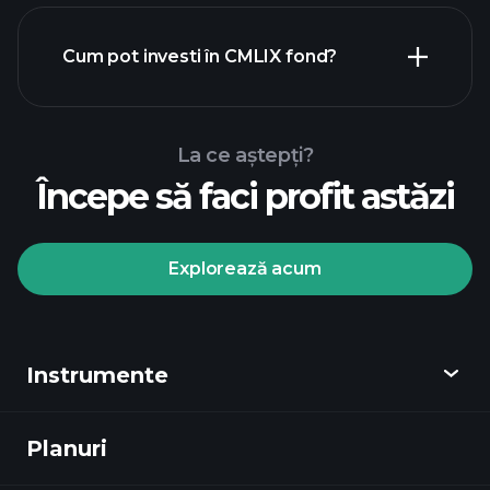
Cum pot investi în CMLIX fond?
La ce aștepți?
Începe să faci profit astăzi
Explorează acum
Playtrade
Tournaments
broker
Instrumente
recomandat
Planuri
Descoperă