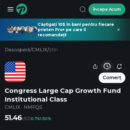
Începe Acum
Câștigați 10$ în bani pentru fiecare
prieten Pro+ pe care îl
recomandați!
Descoperă
/
CMLIX
/
Știri
Comerț
Congress Large Cap Growth Fund
Institutional Class
CMLIX
·
NMFQS
51.46
USD
0.76
1.50%