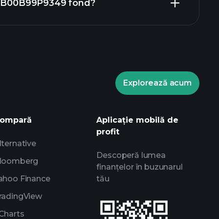
n GB00B99P9349 fond?
0B99P9349 fond chart
Explorează acum
aments
broker
ompară
Aplicație mobilă de
profit
lternative
Descoperă lumea
loomberg
finanțelor în buzunarul
ahoo Finance
tău
radingView
Charts