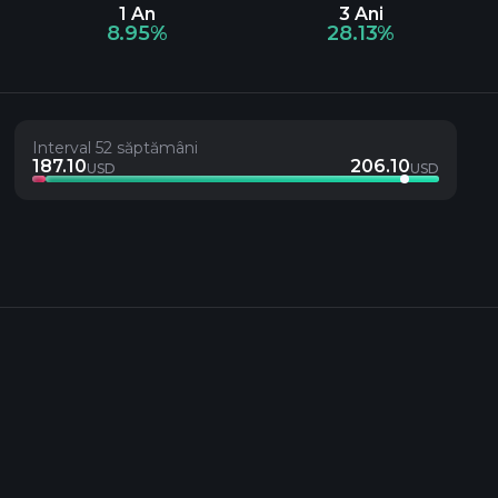
1 An
3 Ani
8.95%
28.13%
Interval 52 săptămâni
187.10
206.10
USD
USD