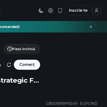
t
Inscrie-te
recomandați!
Piața închisă
Comerț
Fidelity Investment Funds IV - Fidelity Multi Asset Allocator Strategic Fund W Accumulation
GB00B99P9349
·
EUFUND