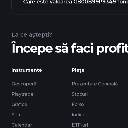
Care este valoarea GB00B99P9349 fond
La ce aștepți?
Începe să faci profit
graficul avansat
Instrumente
Piețe
Descoperă
Prezentare Generală
Playtrade
Stocuri
Grafice
Forex
Știri
Indici
Calendar
ETF-uri