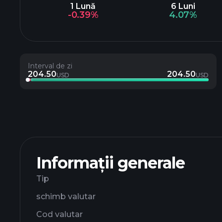
1 Lună
6 Luni
-0.39%
4.07%
Interval de zi
204.50
204.50
USD
USD
Informații generale
Tip
schimb valutar
Cod valutar