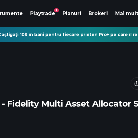
1
trumente
Playtrade
Planuri
Brokeri
Mai mul
Câștigați 10$ în bani pentru fiecare prieten Pro+ pe care îl 