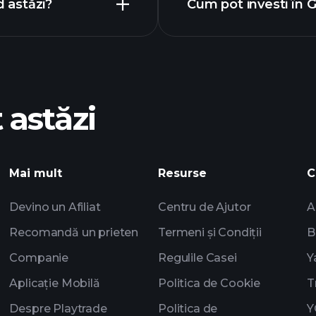
 astăzi?
Cum pot investi î
GB0
 astăzi
Playtrade Tourn
Mai mult
Resurse
C
recomandat
Devino un Afiliat
Centru de Ajutor
A
Recomandă un prieten
Termeni și Condiții
B
Companie
Regulile Casei
Y
Aplicație Mobilă
Politica de Cookie
T
Despre Playtrade
Politica de
Y