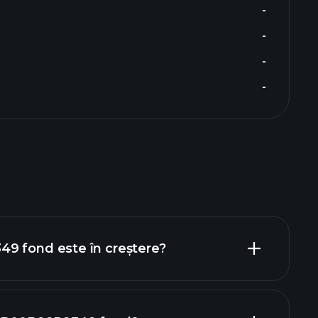
-
-
-
-
9 fond este în creștere?