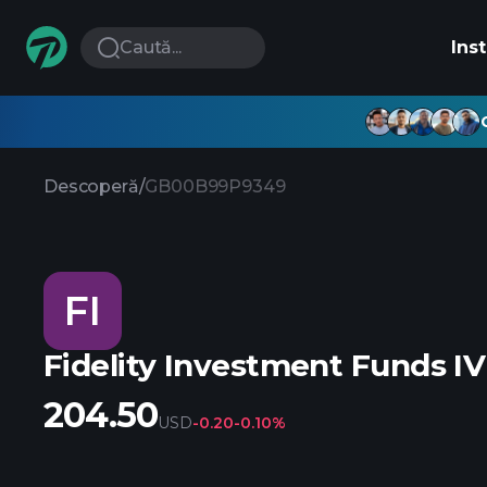
Caută...
Ins
Descoperă
/
GB00B99P9349
FI
204.50
USD
-0.20
-0.10%