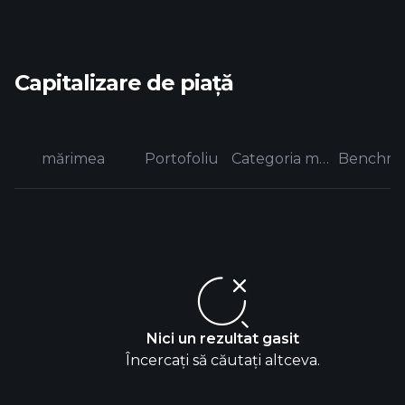
Capitalizare de piață
mărimea
Portofoliu
Categoria medie
Benchma
Nici un rezultat gasit
Încercați să căutați altceva.