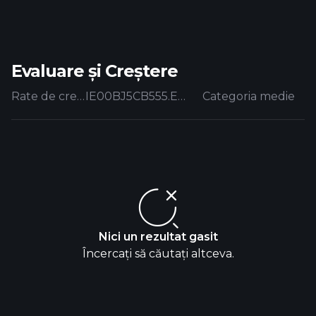
Evaluare și Creștere
Rate de creștere
IE00BJ5CB555.EUFUND
Categoria medie
Nici un rezultat gasit
Încercați să căutați altceva.