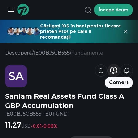
Începe Acum
Câștigați 10$ în bani pentru fiecare
prieten Pro+ pe care îl
recomandați!
Descoperă
/
IE00BJ5CB555
/
Fundamente
SA
Comerț
Sanlam Real Assets Fund Class A
GBP Accumulation
IE00BJ5CB555
·
EUFUND
11.27
USD
-0.01
-0.06%