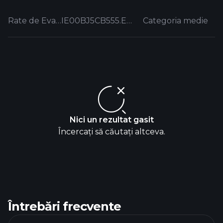
Rate de Evaluare
IE00BJ5CB555.EUFUND
Categoria medie
Nici un rezultat gasit
Încercați să căutați altceva.
Întrebări frecvente