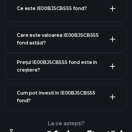
Ce este IE00BJ5CB555 fond?
Care este valoarea IE00BJ5CB555
fond astăzi?
Prețul IE00BJ5CB555 fond este în
creștere?
graficul
Cum pot investi în IE00BJ5CB555
avansat
fond?
IE00BJ5CB555 fond chart
La ce aștepți?