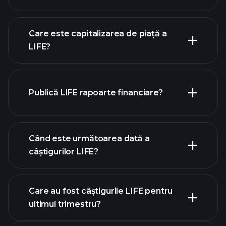
graficul LIFE
Care este capitalizarea de piață a
LIFE?
Publică LIFE rapoarte financiare?
lista noastră de acțiuni
finanțele LIFE
Când este următoarea dată a
câștigurilor LIFE?
Care au fost câștigurile LIFE pentru
calendarului de
ultimul trimestru?
câștiguri