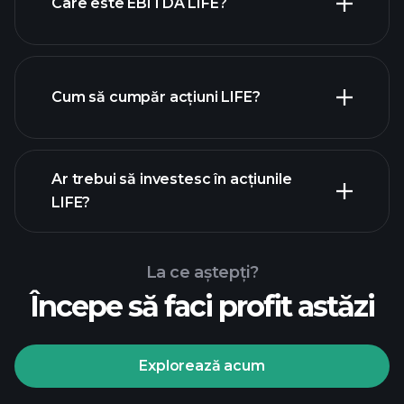
Care este EBITDA LIFE?
cei mai mari angajatori
Cum să cumpăr acțiuni LIFE?
rapoartele financiare
Ar trebui să investesc în acțiunile
LIFE?
La ce aștepți?
Începe să faci profit astăzi
Turneele
Playtrade
broker
recomandat
Explorează acum