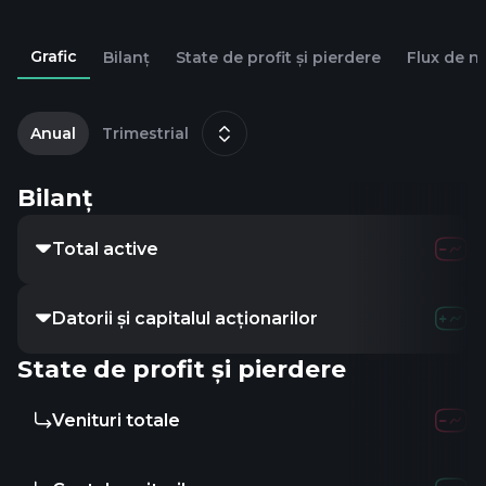
Grafic
Bilanț
State de profit și pierdere
Flux de n
2
Anual
Trimestrial
Bilanț
Total active
Datorii și capitalul acționarilor
State de profit și pierdere
Venituri totale