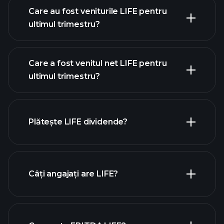
Care au fost veniturile LIFE pentru
ultimul trimestru?
Care a fost venitul net LIFE pentru
ultimul trimestru?
câștigurile LIFE
rapoartele
financiare LIFE
Plătește LIFE dividende?
rapoartele financiare LIFE
Câți angajați are LIFE?
acțiuni cu dividende mari