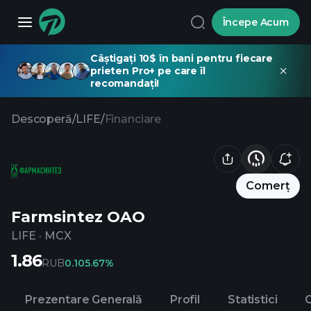
Începe Acum
Câștigați 10$ în bani pentru fiecare
prieten Pro+ pe care îl
recomandați!
Descoperă
/
LIFE
/
Financiare
Comerț
Farmsintez OAO
LIFE
·
MCX
1.86
RUB
0.10
5.67%
Prezentare Generală
Profil
Statistici
C