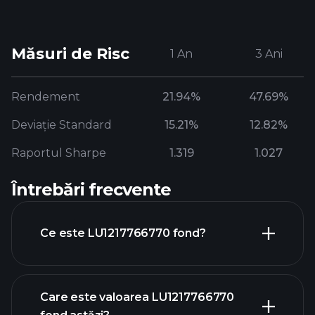
Măsuri de Risc
1 An
3 Ani
Rendement
21.94%
47.69%
Deviație Standard
15.21%
12.82%
Raportul Sharpe
1.319
1.027
Întrebări frecvente
Ce este LU1217766770 fond?
Care este valoarea LU1217766770