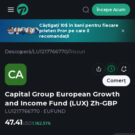
Începe Acum
Câștigați 10$ în bani pentru fiecare
prieten Pro+ pe care îl
recomandați!
Descoperă
/
LU1217766770
/
Riscuri
CA
Comerț
Capital Group European Growth
and Income Fund (LUX) Zh-GBP
LU1217766770
·
EUFUND
47.41
USD
1.16
2.51%