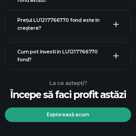
fond astăzi?
Prețul LU1217766770 fond este în
creștere?
graficul avansat
Cum pot investi în LU1217766770
fond?
LU1217766770 fond chart
La ce aștepți?
Începe să faci profit astăzi
Explorează acum
Playtrade