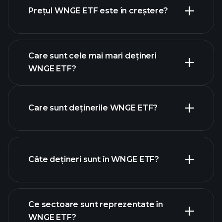
Prețul WNGE ETF este în creștere?
graficul avansat
Care sunt cele mai mari dețineri
WNGE ETF?
WNGE ETF chart
Care sunt deținerile WNGE ETF?
Câte dețineri sunt în WNGE ETF?
holdings
holdings
Ce sectoare sunt reprezentate în
holdings
WNGE ETF?