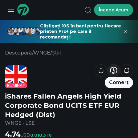
Începe Acum
Câștigați 10$ în bani pentru fiecare
prieten Pro+ pe care îl
recomandați!
Descoperă
/
WNGE
/
Știri
Comerț
ELIMINAT
iShares Fallen Angels High Yield
Corporate Bond UCITS ETF EUR
Hedged (Dist)
WNGE
·
LSE
4.74
USD
0.01
0.31%