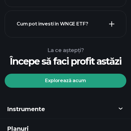
Cum pot investi în WNGE ETF?
La ce aștepți?
Începe să faci profit astăzi
Explorează acum
Playtrade Tournaments
broker recomandat
Instrumente
Planuri
Descoperă