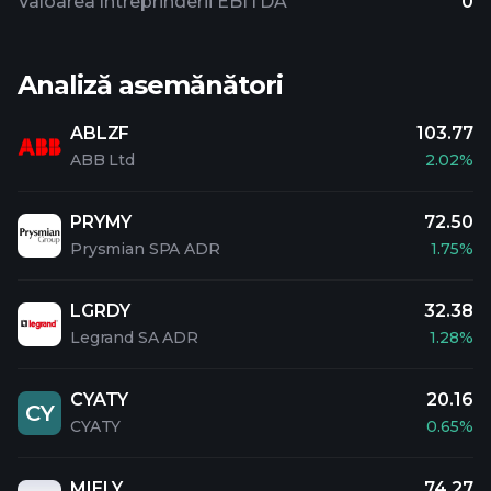
Valoarea întreprinderii EBITDA
0
Analiză asemănători
ABLZF
103.77
ABB Ltd
2.02%
PRYMY
72.50
Prysmian SPA ADR
1.75%
LGRDY
32.38
Legrand SA ADR
1.28%
CYATY
20.16
CY
CYATY
0.65%
MIELY
74.27