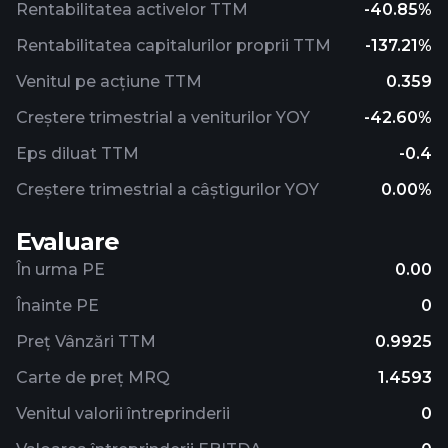
Rentabilitatea activelor TTM
-40.85%
Rentabilitatea capitalurilor proprii TTM
-137.21%
Venitul pe acțiune TTM
0.359
Creștere trimestrial a veniturilor YOY
-42.60%
Eps diluat TTM
-0.4
Creștere trimestrial a câștigurilor YOY
0.00%
Evaluare
În urma PE
0.00
Înainte PE
0
Preț Vânzări TTM
0.9925
Carte de preț MRQ
1.4593
Venitul valorii întreprinderii
0