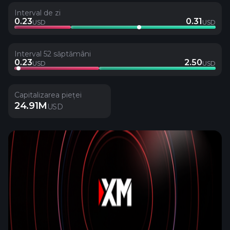
Interval de zi
0.23
0.31
USD
USD
Interval 52 săptămâni
0.23
2.50
USD
USD
Capitalizarea pieței
24.91M
USD