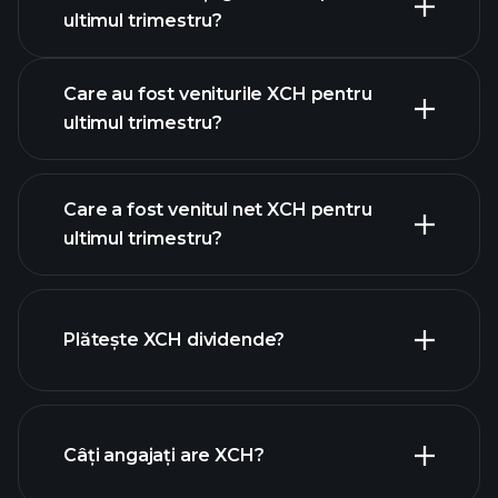
calendarului de
ultimul trimestru?
câștiguri
Care au fost veniturile XCH pentru
ultimul trimestru?
Care a fost venitul net XCH pentru
ultimul trimestru?
câștigurile XCH
rapoartele financiare
XCH
Plătește XCH dividende?
rapoartele financiare
XCH
Câți angajați are XCH?
acțiuni cu dividende mari