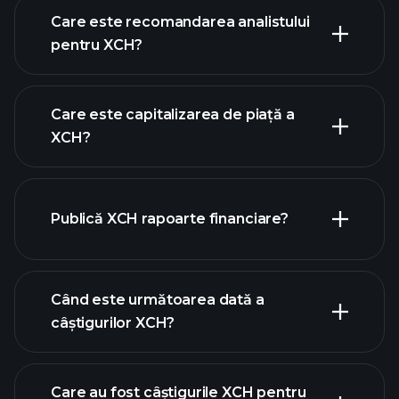
Care este recomandarea analistului
pentru XCH?
graficul XCH
Care este capitalizarea de piață a
XCH?
Publică XCH rapoarte financiare?
lista noastră de acțiuni
finanțele XCH
Când este următoarea dată a
câștigurilor XCH?
Care au fost câștigurile XCH pentru