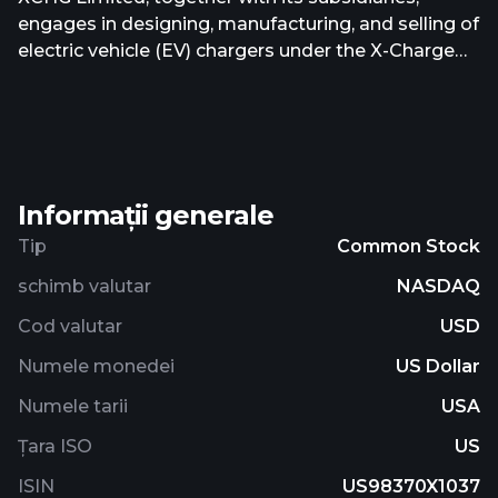
engages in designing, manufacturing, and selling of
electric vehicle (EV) chargers under the X-Charge
brand name in Europe, the People's Republic of
China, the United States, and internationally. The
company offers direct current (DC) fast chargers
under the C6 series and C7 series; and battery-
integrated DC fast chargers under the Net Zero
Informații generale
series and GridLink, as well as software system
upgrades and hardware maintenance services. It
Tip
Common Stock
serves EV manufacturers, energy players, and
schimb valutar
NASDAQ
charge point operators. XCHG Limited was
founded in 2015 and is headquartered in Hamburg,
Cod valutar
USD
Germany.
Numele monedei
US Dollar
Numele tarii
USA
Țara ISO
US
ISIN
US98370X1037