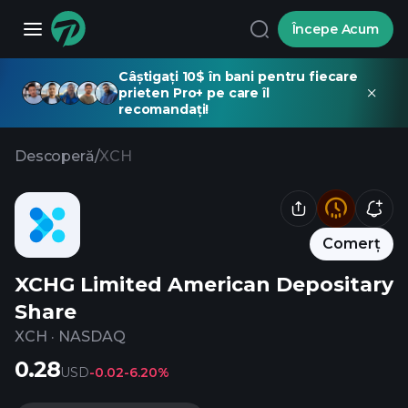
Începe Acum
Câștigați 10$ în bani pentru fiecare
prieten Pro+ pe care îl
recomandați!
Descoperă
/
XCH
Comerț
XCHG Limited American Depositary
Share
XCH
·
NASDAQ
0.28
USD
-0.02
-6.20%