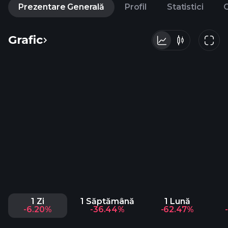
Prezentare Generală
Profil
Statistici
C
Grafic
1 Zi
1 Săptămână
1 Lună
-6.20%
-36.44%
-62.47%