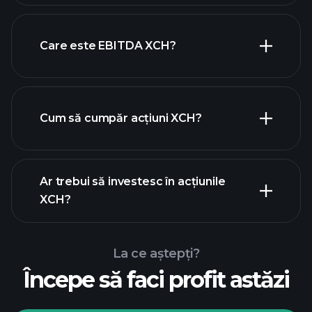
Care este EBITDA XCH?
cei mai
mari angajatori
Cum să cumpăr acțiuni XCH?
rapoartele financiare
Ar trebui să investesc în acțiunile
XCH?
La ce aștepți?
Începe să faci profit astăzi
Turneele
Playtrade
broker