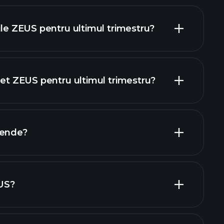
ile ZEUS pentru ultimul trimestru?
 net ZEUS pentru ultimul trimestru?
rapoartele financiare ZEUS
dende?
rapoartele financiare ZEUS
EUS?