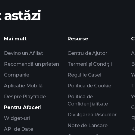
 astăzi
Playtrade
i
US
AI
Mai mult
Resurse
C
Portofoliile miliarda
Devino un Afiliat
Centru de Ajutor
A
Recomandă un prieten
Termeni și Condiții
B
Companie
Regulile Casei
Y
Aplicație Mobilă
Politica de Cookie
T
Despre Playtrade
Politica de
Y
Confidențialitate
Pentru Afaceri
G
Divulgarea Riscurilor
Widget-uri
F
Note de Lansare
API de Date
K