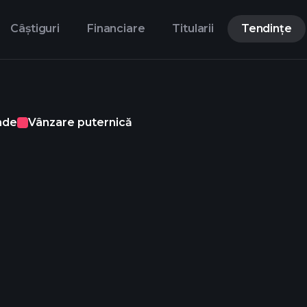
Câștiguri
Financiare
Titularii
Tendințe
nde
Vânzare puternică