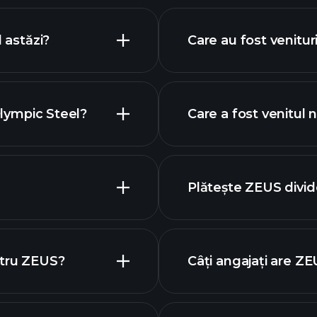
 astăzi?
Care au fost venitur
Olympic Steel?
Care a fost venitul
graficul
Plătește ZEUS divi
ntru ZEUS?
Câți angajați are Z
raficul ZEUS