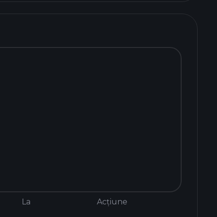
La
Acțiune