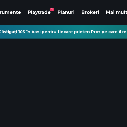
1
trumente
Playtrade
Planuri
Brokeri
Mai mul
Câștigați 10$ în bani pentru fiecare prieten Pro+ pe care îl 