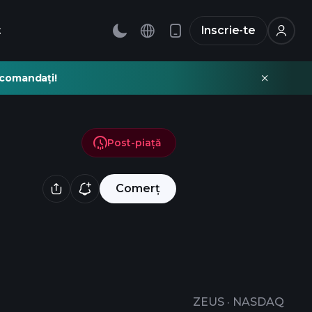
t
Inscrie-te
recomandați!
Post-piață
Comerț
ZEUS
·
NASDAQ