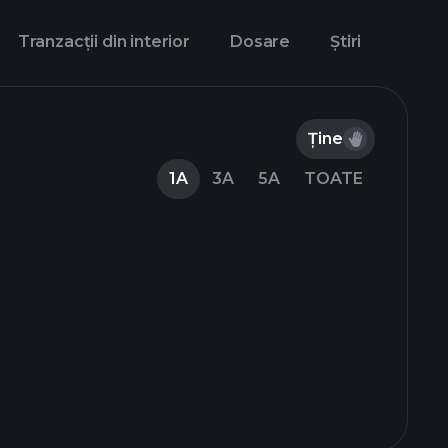
Tranzacții din interior
Dosare
Știri
Ține
1A
3A
5A
TOATE