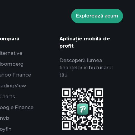
Turneele
Explorează acum
nformații zilnice de piață alimentate de
ale experților
ompară
Aplicație mobilă de
rilor
profit
lternative
Descoperă lumea
loomberg
finanțelor în buzunarul
ahoo Finance
tău
radingView
Charts
oogle Finance
inviz
oyfin