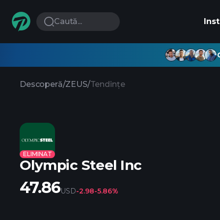
Caută...
Ins
Descoperă
/
ZEUS
/
Tendințe
ELIMINAT
Olympic Steel Inc
47.86
USD
-2.98
-5.86%