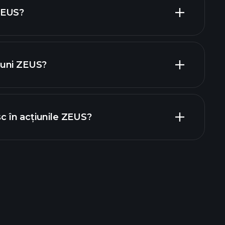
ZEUS?
ajatori
iuni ZEUS?
rapoartele financiare
sc în acțiunile ZEUS?
ele Playtrade
broker