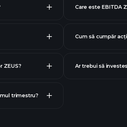
?
Care este EBITDA 
cei mai mari ang
de acțiuni
Cum să cumpăr acț
or ZEUS?
Ar trebui să investe
calendarului
imul trimestru?
Turne
recomandat