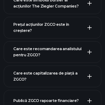
Care este simbolul bursier al
acțiunilor The Ziegler Companies?
graficul avansat
Prețul acțiunilor ZGCO este în
creștere?
Care este recomandarea analistului
pentru ZGCO?
graficul ZGCO
Care este capitalizarea de piață a
ZGCO?
Publică ZGCO rapoarte financiare?
lista noastră de acțiuni