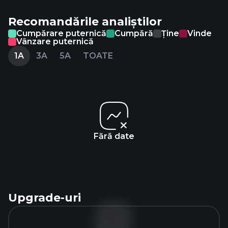
Recomandările analiștilor
Cumpărare puternică
Cumpără
Ține
Vinde
Vânzare puternică
1A
3A
5A
TOATE
Fără date
Upgrade-uri