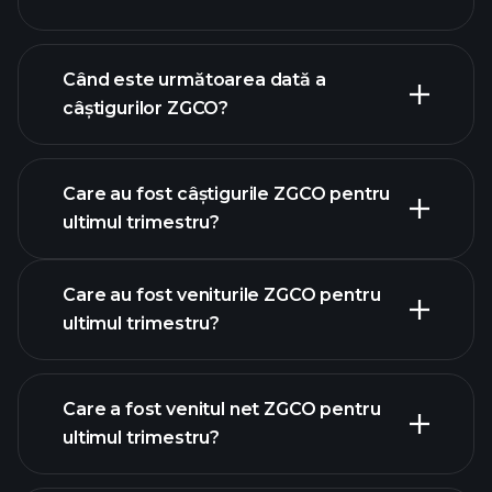
finanțele ZGCO
Când este următoarea dată a
câștigurilor ZGCO?
Care au fost câștigurile ZGCO pentru
calendarului de
ultimul trimestru?
câștiguri
Care au fost veniturile ZGCO pentru
ultimul trimestru?
Care a fost venitul net ZGCO pentru
ultimul trimestru?
câștigurile ZGCO
rapoartele