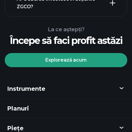
ZGCO?
La ce aștepți?
Începe să faci profit astăzi
Turneele
Playtrade
broker
recomandat
Explorează acum
Instrumente
Turneele Playtrade
informații
zilnice de piață alimentate de AI
Planuri
Descoperă
ale experților
Portofoliile miliardarilor
Playtrade
Piețe