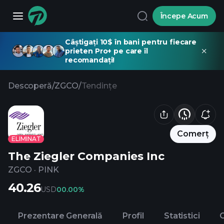
Începe Acum
Câștigați 10$ în bani pentru fiecare
prieten Pro+ pe care îl
recomandați!
Descoperă
/
ZGCO
/
Tendințe
Comerț
ELIMINAT
The Ziegler Companies Inc
ZGCO
·
PINK
40.26
USD
0
0.00%
Prezentare Generală
Profil
Statistici
C