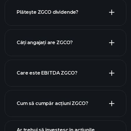
financiare ZGCO
Plătește ZGCO dividende?
rapoartele financiare ZGCO
Câți angajați are ZGCO?
acțiuni cu dividende mari
Care este EBITDA ZGCO?
cei mai mari angajatori
Cum să cumpăr acțiuni ZGCO?
rapoartele financiare
Ar trebui să investesc în acțiunile