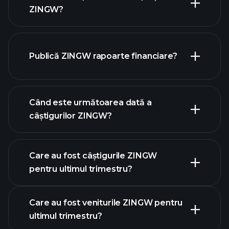
ZINGW?
Publică ZINGW rapoarte financiare?
lista noastră de acțiuni
finanțele ZINGW
Când este următoarea dată a
câștigurilor ZINGW?
Care au fost câștigurile ZINGW
calendarului de
pentru ultimul trimestru?
câștiguri
Care au fost veniturile ZINGW pentru
ultimul trimestru?