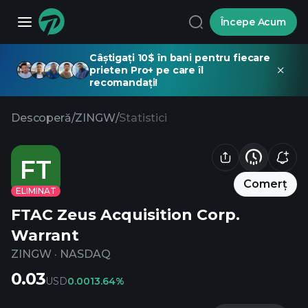
Începe Acum
Câștigați 10$ în bani pentru fiecare
prieten Pro+ pe care îl
recomandați!
Descoperă
/
ZINGW
/
Statistici
FT
Comerț
ELIMINAT
FTAC Zeus Acquisition Corp.
Warrant
ZINGW
·
NASDAQ
0.03
USD
0.00
13.64%