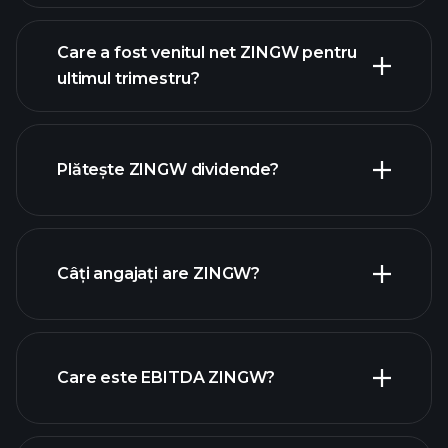
Care a fost venitul net ZINGW pentru
ultimul trimestru?
câștigurile ZINGW
rapoartele financiare
ZINGW
Plătește ZINGW dividende?
rapoartele financiare ZINGW
Câți angajați are ZINGW?
acțiuni cu dividende mari
Care este EBITDA ZINGW?
cei mai mari angajatori