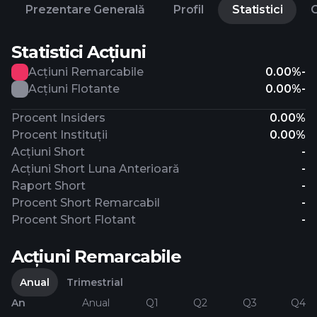
Prezentare Generală
Profil
Statistici
C
Statistici Acțiuni
Acțiuni Remarcabile
0.00%
-
Acțiuni Flotante
0.00%
-
Procent Insiders
0.00%
Procent Instituții
0.00%
Acțiuni Short
-
Acțiuni Short Luna Anterioară
-
Raport Short
-
Procent Short Remarcabil
-
Procent Short Flotant
-
Acțiuni Remarcabile
Anual
Trimestrial
An
Anual
Q1
Q2
Q3
Q4