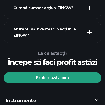
Cum să cumpăr acțiuni ZINGW?
rapoartele financiare
Ar trebui să investesc în acțiunile
ZINGW?
La ce aștepți?
Începe să faci profit astăzi
Turneele
Playtrade
broker
recomandat
Explorează acum
Instrumente