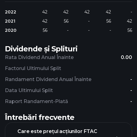
2022
42
42
42
42
-
2021
42
56
-
56
42
2020
56
-
-
-
56
Dividende și Splituri
Rata Dividend Anual Înainte
0.00
Factorul Ultimului Split
Randament Dividend Anual Înainte
-
Data Ultimului Split
-
Raport Randament-Plată
-
Întrebări frecvente
Care este prețul acțiunilor FTAC