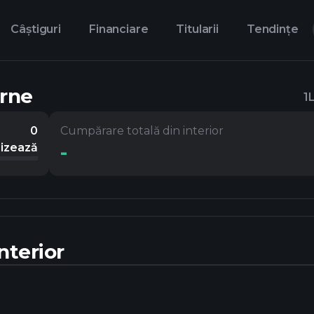
Câștiguri
Financiare
Titularii
Tendințe
erne
1
0
Cumpărare totală din interior
-
lizează
nterior