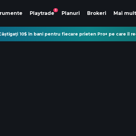
1
trumente
Playtrade
Planuri
Brokeri
Mai mul
Câștigați 10$ în bani pentru fiecare prieten Pro+ pe care îl 