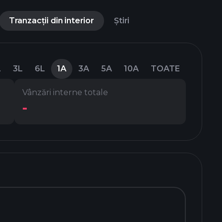
Tranzacții din interior
Știri
L
3L
6L
1A
3A
5A
10A
TOATE
Vânzări interne totale
-