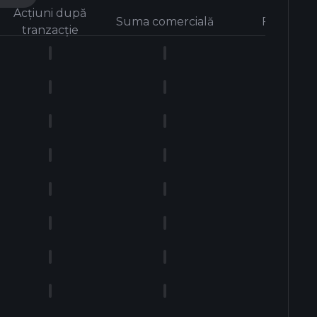
Acțiuni după
Suma comercială
Formă
tranzacție