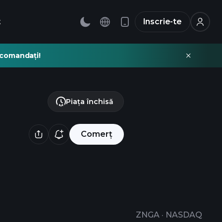
t
Inscrie-te
recomandați!
Piața închisă
Comerț
ZNGA
·
NASDAQ