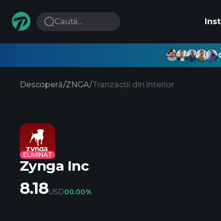
Caută...
Ins
Descoperă
/
ZNGA
/
Tranzacții din interior
ELIMINAT
Zynga Inc
8.18
USD
0
0.00%