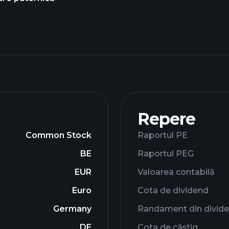
Repere
Common Stock
Raportul PE
BE
Raportul PEG
EUR
Valoarea contabilă
Euro
Cota de dividend
Germany
Randament din divid
DE
Cota de câștig