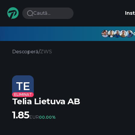
Caută...
Ins
Descoperă
/
ZWS
TE
ELIMINAT
Telia Lietuva AB
1.85
EUR
0
0.00%