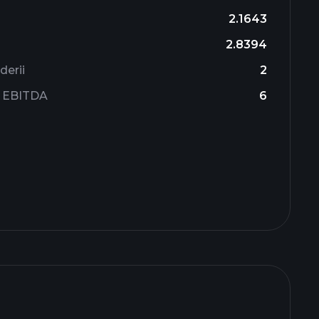
2.1643
2.8394
derii
2
ii EBITDA
6