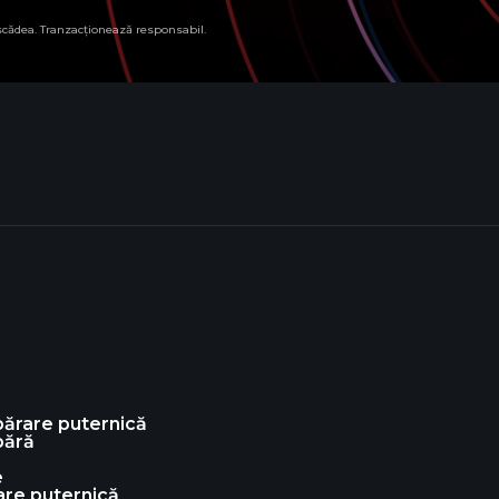
 scădea. Tranzacționează responsabil.
ărare puternică
ără
e
re puternică