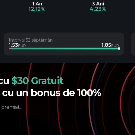
1 An
3 Ani
12.12%
4.23%
Interval 52 săptămâni
1.53
1.85
EUR
EUR
 cu
$30 Gratuit
e cu un bonus de 100%
 premiat.