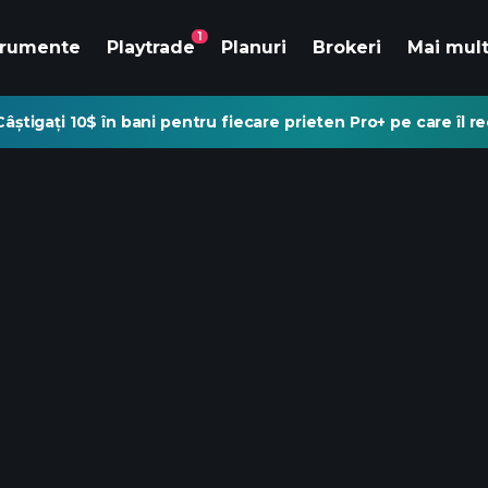
1
trumente
Playtrade
Planuri
Brokeri
Mai mul
Câștigați 10$ în bani pentru fiecare prieten Pro+ pe care îl 