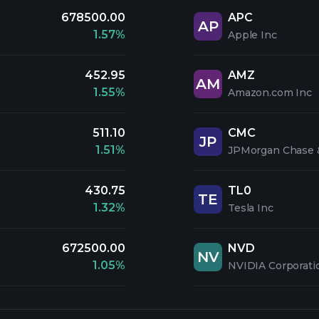
678500.00
APC
AP
1.57%
Apple Inc
452.95
AMZ
AM
1.55%
Amazon.com Inc
511.10
CMC
JP
1.51%
JPMorgan Chase 
430.75
TL0
TE
1.32%
Tesla Inc
672500.00
NVD
NV
1.05%
NVIDIA Corporati