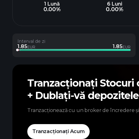
1 Lună
6 Luni
0.00%
0.00%
Interval de zi
1.85
1.85
EUR
EUR
Tranzacționați Stocuri
+ Dublați-vă depozitel
Tranzacționează cu un broker de încredere și
Tranzacționați Acum