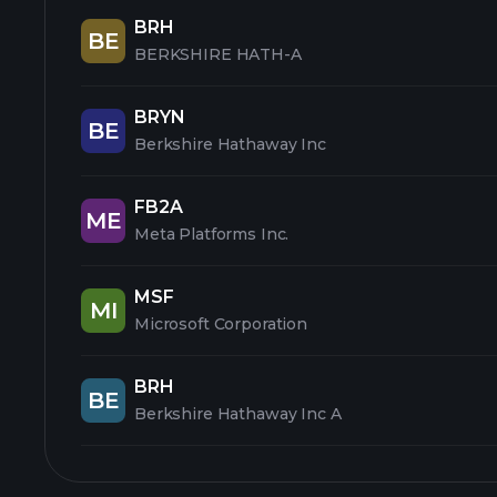
BRH
BE
BERKSHIRE HATH-A
BRYN
BE
Berkshire Hathaway Inc
FB2A
ME
Meta Platforms Inc.
MSF
MI
Microsoft Corporation
BRH
BE
Berkshire Hathaway Inc A