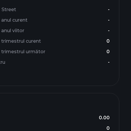
l Street
-
 anul curent
-
anul viitor
-
trimestrul curent
0
 trimestrul următor
0
tru
-
0.00
0