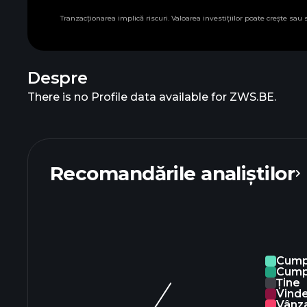
Tranzacționarea implică riscuri. Valoarea investițiilor poate crește sau
Despre
There is no Profile data available for ZWS.BE.
Recomandările analiștilor
Cump
Cump
Ține
Vind
Vânza