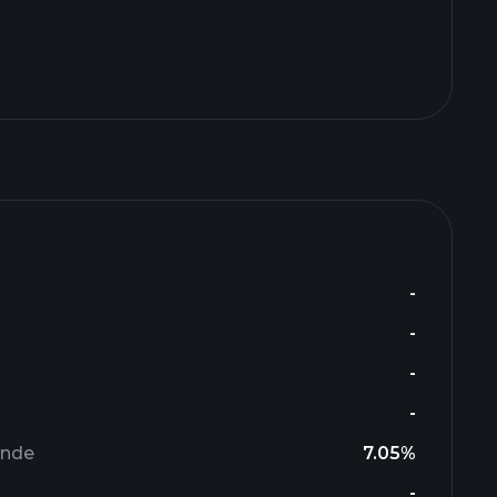
-
-
-
-
ende
7.05%
-