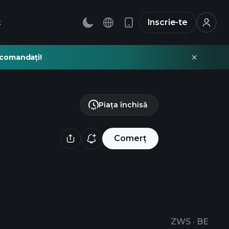
t
Inscrie-te
recomandați!
Piața închisă
Comerț
ZWS
·
BE