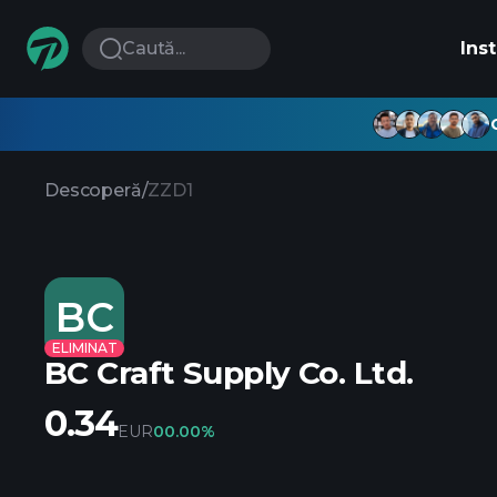
Caută...
Ins
Descoperă
/
ZZD1
BC
ELIMINAT
BC Craft Supply Co. Ltd.
0.34
EUR
0
0.00%