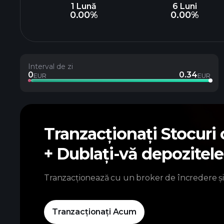
1 Lună
6 Luni
0.00%
0.00%
Interval de zi
0
0.34
EUR
EUR
Tranzacționați Stocuri
+ Dublați-vă depozitel
Tranzacționează cu un broker de încredere și
Tranzacționați Acum