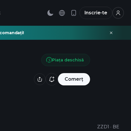
t
Inscrie-te
recomandați!
Piața deschisă
Comerț
ZZD1
·
BE