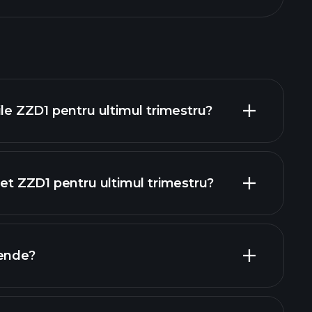
ile ZZD1 pentru ultimul trimestru?
net ZZD1 pentru ultimul trimestru?
rapoartele
dende?
rapoartele financiare ZZD1