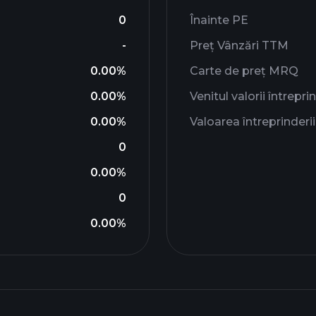
0
Înainte PE
-
Preț Vânzări TTM
0.00%
Carte de preț MRQ
0.00%
Venitul valorii întreprin
0.00%
Valoarea întreprinder
0
0.00%
0
0.00%