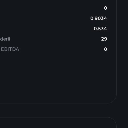
0
0.9034
0.534
derii
29
ii EBITDA
0