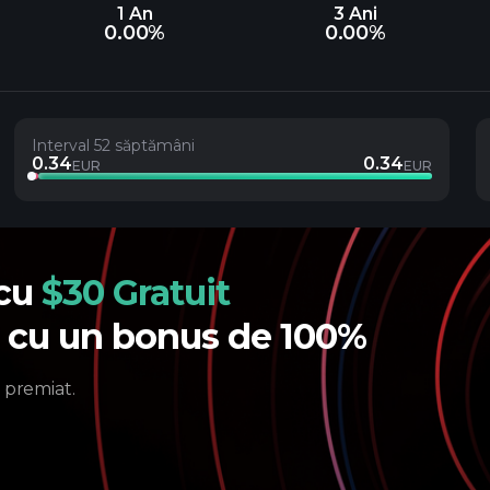
1 An
3 Ani
0.00%
0.00%
Interval 52 săptămâni
0.34
0.34
EUR
EUR
 cu
$30 Gratuit
e cu un bonus de 100%
 premiat.