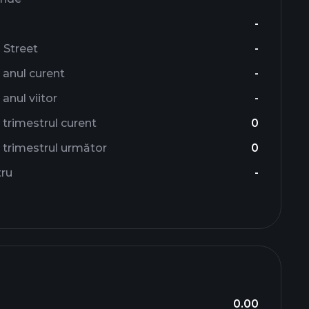
-
l Street
-
 anul curent
-
anul viitor
-
trimestrul curent
0
 trimestrul următor
0
tru
-
0.00