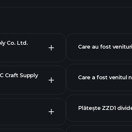
ly Co. Ltd.
Care au fost venitur
BC Craft Supply
Care a fost venitul 
financiare ZZD1
Plătește ZZD1 divi