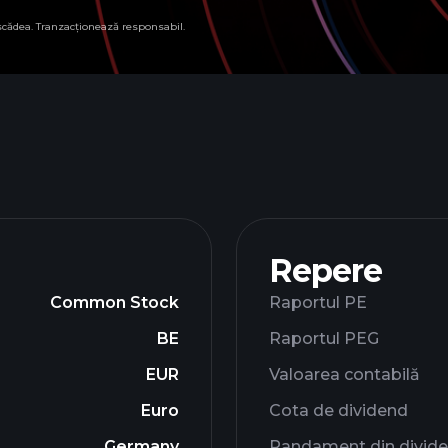
 scădea. Tranzacționează responsabil.
Repere
Common Stock
Raportul PE
BE
Raportul PEG
EUR
Valoarea contabilă
Euro
Cota de dividend
Germany
Randament din divid