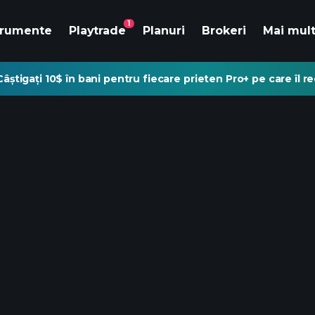
1
trumente
Playtrade
Planuri
Brokeri
Mai mul
Câștigați 10$ în bani pentru fiecare prieten Pro+ pe care îl 