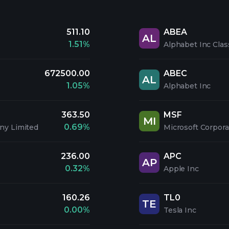
511.10
ABEA
AL
1.51%
Alphabet Inc Clas
672500.00
ABEC
AL
1.05%
Alphabet Inc
363.50
MSF
MI
0.69%
ny Limited
Microsoft Corpora
236.00
APC
AP
0.32%
Apple Inc
160.26
TL0
TE
0.00%
Tesla Inc