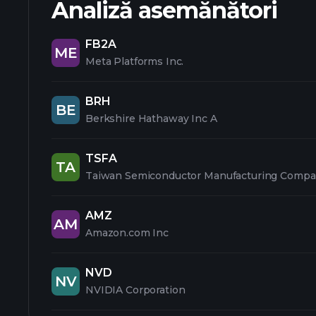
Analiză asemănători
FB2A
ME
Meta Platforms Inc.
BRH
BE
Berkshire Hathaway Inc A
TSFA
TA
Taiwan Semiconductor Manufacturing Compa
AMZ
AM
Amazon.com Inc
NVD
NV
NVIDIA Corporation