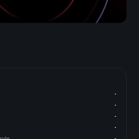
-
-
-
-
ende
-