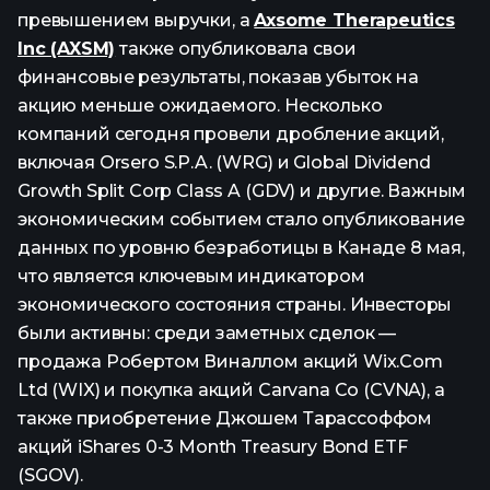
превышением выручки, а
Axsome Therapeutics
Inc (AXSM)
также опубликовала свои
финансовые результаты, показав убыток на
акцию меньше ожидаемого. Несколько
компаний сегодня провели дробление акций,
включая Orsero S.P.A. (WRG) и Global Dividend
Growth Split Corp Class A (GDV) и другие. Важным
экономическим событием стало опубликование
данных по уровню безработицы в Канаде 8 мая,
что является ключевым индикатором
экономического состояния страны. Инвесторы
были активны: среди заметных сделок —
продажа Робертом Виналлом акций Wix.Com
Ltd (WIX) и покупка акций Carvana Co (CVNA), а
также приобретение Джошем Тарассоффом
акций iShares 0-3 Month Treasury Bond ETF
(SGOV).