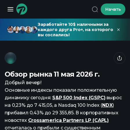
Начать
Заработайте 10$ наличными за
каждого друга Pro+, на которого
вы сослались!
Обзор рынка 11 мая 2026 г.
Добрый вечер!
Основные индексы показали положительную
динамику сегодня:
S&P 500 Index (GSPC)
вырос
на 0,23% до 7 415,05, а Nasdaq 100 Index (
NDX
)
прибавил 0,43% до 29 355,85. В корпоративных
новостях
Crossamerica Partners LP (CAPL)
отчиталась о прибыли с существенным