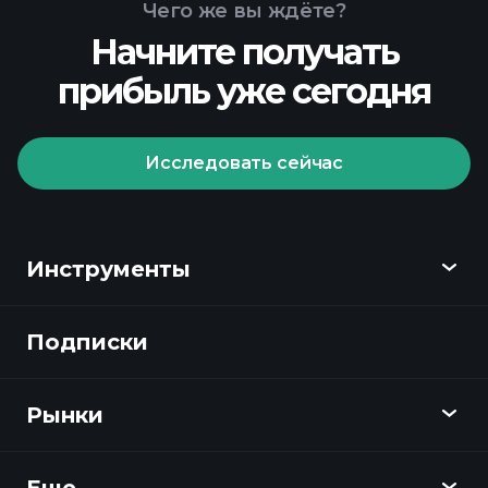
Чего же вы ждёте?
Начните получать
прибыль уже сегодня
Исследовать сейчас
Инструменты
Подписки
Обзор
Playtrade
Рынки
Графики
Новости