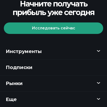
Начните получать
прибыль уже сегодня
Исследовать сейчас
Инструменты
Подписки
Обзор
Playtrade
Рынки
Графики
Новости
Еще
Обзор
Календарь