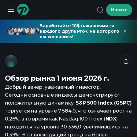
Начать
Заработайте 10$ наличными за
каждого друга Pro+, на которого
вы сослались!
Обзор рынка 1 июня 2026 г.
Добрый вечер, уважаемый инвестор.
Сегодня основные индексы демонстрируют
положительную динамику:
S&P 500 Index (GSPC)
торгуется на уровне 7 584,0, что означает рост на
0,26%, в то время как Nasdaq 100 Index (
NDX
)
находится на уровне 30 336,0, увеличившись на
0,39%. Этот восходящий тренд на более